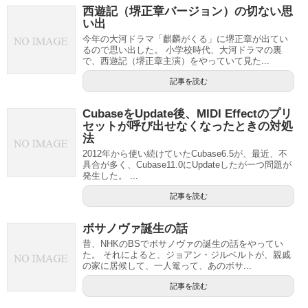
西遊記（堺正章バージョン）の切ない思
い出
今年の大河ドラマ「麒麟がくる」に堺正章が出てい
るので思い出した。 小学校時代、大河ドラマの裏
で、西遊記（堺正章主演）をやっていて見た...
記事を読む
CubaseをUpdate後、MIDI Effectのプリ
セットが呼び出せなくなったときの対処
法
2012年から使い続けていたCubase6.5が、最近、不
具合が多く、Cubase11.0にUpdateしたが一つ問題が
発生した。 ...
記事を読む
ボサノヴァ誕生の話
昔、NHKのBSでボサノヴァの誕生の話をやってい
た。 それによると、ジョアン・ジルベルトが、親戚
の家に居候して、一人篭って、あのボサ...
記事を読む