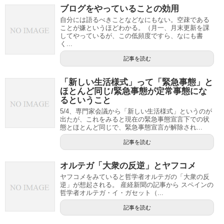
ブログをやっていることの効用
自分には語るべきことなどなにもない。空疎である
ことが嫌というほどわかる。（月一、月末更新を課
してやっているが、この低頻度ですら、なにも書
く...
記事を読む
「新しい生活様式」って「緊急事態」と
ほとんど同じ/緊急事態が定常事態にな
るということ
5/4、専門家会議から「新しい生活様式」というのが
出たが、これをみると現在の緊急事態宣言下での状
態とほとんど同じで、緊急事態宣言が解除され...
記事を読む
オルテガ「大衆の反逆」とヤフコメ
ヤフコメをみていると哲学者オルテガの「大衆の反
逆」が想起される。 産経新聞の記事から スペインの
哲学者オルテガ・イ・ガセット（...
記事を読む