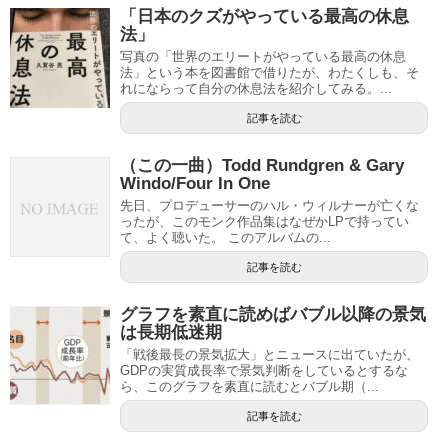
「日本のクズがやっている最高の休息
法」
写真の「世界のエリートがやっている最高の休息
法」という本を図書館で借りたが、わたくしも、そ
れにならって自分の休息法を紹介してみる。...
記事を読む
（この一曲）Todd Rundgren & Gary
Windo/Four In One
先日、プロデューサーのハル・ウィルナーが亡くな
ったが、このモンク作品集はなぜかLPで持ってい
て、よく聴いた。 このアルバムの...
記事を読む
グラフを素直に読めばバブル以降の景気
は長期低迷期
「戦後最長の景気拡大」とニュースに出ていたが、
GDPの実質成長率で景気判断をしているとするな
ら、このグラフを素直に読むとバブル期（...
記事を読む