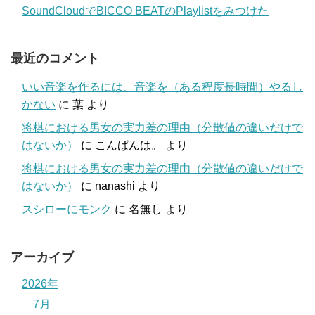
SoundCloudでBICCO BEATのPlaylistをみつけた
最近のコメント
いい音楽を作るには、音楽を（ある程度長時間）やるし
かない
に
葉
より
将棋における男女の実力差の理由（分散値の違いだけで
はないか）
に
こんばんは。
より
将棋における男女の実力差の理由（分散値の違いだけで
はないか）
に
nanashi
より
スシローにモンク
に
名無し
より
アーカイブ
2026年
7月