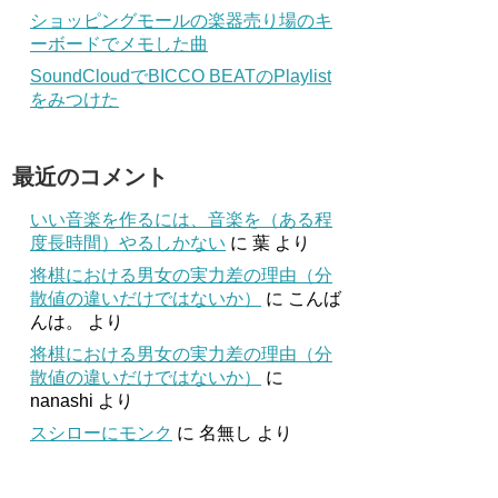
ショッピングモールの楽器売り場のキ
ーボードでメモした曲
SoundCloudでBICCO BEATのPlaylist
をみつけた
最近のコメント
いい音楽を作るには、音楽を（ある程
度長時間）やるしかない
に
葉
より
将棋における男女の実力差の理由（分
散値の違いだけではないか）
に
こんば
んは。
より
将棋における男女の実力差の理由（分
散値の違いだけではないか）
に
nanashi
より
スシローにモンク
に
名無し
より