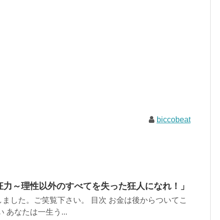
biccobeat
「酔狂力～理性以外のすべてを失った狂人になれ！」
ました。ご笑覧下さい。 目次 お金は後からついてこ
 あなたは一生う...