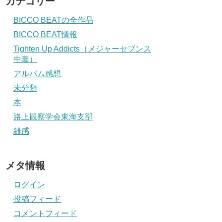
カテゴリー
BICCO BEATの全作品
BICCO BEAT情報
Tighten Up Addicts（メジャーセブンス
中毒）
アルバム感想
未分類
本
路上観察学会東海支部
雑感
メタ情報
ログイン
投稿フィード
コメントフィード