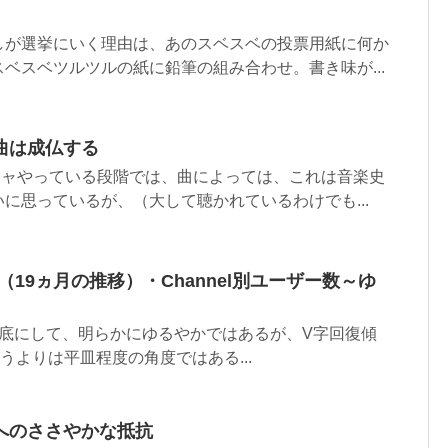
しが選挙にいく理由は、あのスベスベの投票用紙に何か
ベスベツルツルの紙に鉛筆の組み合わせ。書き味が...
曲は成仏する
チャやっている段階では、曲によっては、これは音楽史
に思っているが、（大して聴かれているわけでも...
（19ヵ月の推移）・Channel別ユーザー数～ゆ
を底にして、明らかにゆるやかではあるが、V字回復傾
うよりは平皿程度の角度ではある...
へのささやかな抵抗