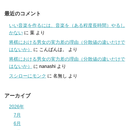
最近のコメント
いい音楽を作るには、音楽を（ある程度長時間）やるし
かない
に
葉
より
将棋における男女の実力差の理由（分散値の違いだけで
はないか）
に
こんばんは。
より
将棋における男女の実力差の理由（分散値の違いだけで
はないか）
に
nanashi
より
スシローにモンク
に
名無し
より
アーカイブ
2026年
7月
6月