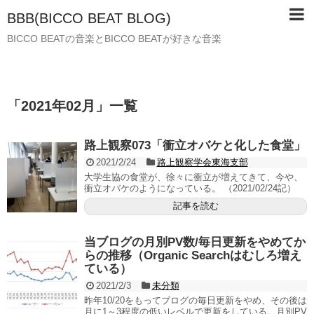
BBB(BICCO BEAT BLOG)
BICCO BEATの音楽とBICCO BEATが好きな音楽
「
2021年02月
」
一覧
路上観察073「衝立オバケと化した食堂」
2021/2/24
路上観察学会東海支部
大学生協の食堂が、徐々に衝立が増えてきて、今や、
衝立オバケのようになっている。 （2021/02/24記）
記事を読む
当ブログの月別PV数/毎日更新をやめてか
らの推移（Organic Searchはむしろ増え
ている）
2021/2/3
未分類
昨年10/20をもってブログの毎日更新をやめ、その後は
月に1～3程度の低いレベルで更新をしている。月別PV