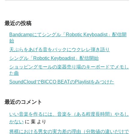
最近の投稿
Bandcampにてシングル「Robotic Keyboadist」配信開
始
天ぷらをあげる音をバックにウクレレ弾き語り
シングル「Robotic Keyboadist」配信開始
ショッピングモールの楽器売り場のキーボードでメモし
た曲
SoundCloudでBICCO BEATのPlaylistをみつけた
最近のコメント
いい音楽を作るには、音楽を（ある程度長時間）やるし
かない
に
葉
より
将棋における男女の実力差の理由（分散値の違いだけで