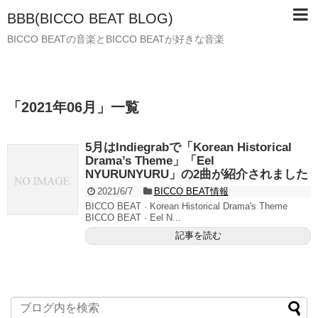
BBB(BICCO BEAT BLOG)
BICCO BEATの音楽とBICCO BEATが好きな音楽
「
2021年06月
」
一覧
5月はIndiegrabで「Korean Historical
Drama’s Theme」「Eel
NYURUNYURU」の2曲が紹介されました
2021/6/7
BICCO BEAT情報
BICCO BEAT · Korean Historical Drama's Theme
BICCO BEAT · Eel N...
記事を読む