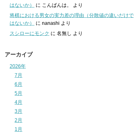
はないか）
に
こんばんは。
より
将棋における男女の実力差の理由（分散値の違いだけで
はないか）
に
nanashi
より
スシローにモンク
に
名無し
より
アーカイブ
2026年
7月
6月
5月
4月
3月
2月
1月