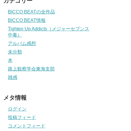
カテゴリー
BICCO BEATの全作品
BICCO BEAT情報
Tighten Up Addicts（メジャーセブンス
中毒）
アルバム感想
未分類
本
路上観察学会東海支部
雑感
メタ情報
ログイン
投稿フィード
コメントフィード