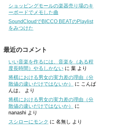
ショッピングモールの楽器売り場のキ
ーボードでメモした曲
SoundCloudでBICCO BEATのPlaylist
をみつけた
最近のコメント
いい音楽を作るには、音楽を（ある程
度長時間）やるしかない
に
葉
より
将棋における男女の実力差の理由（分
散値の違いだけではないか）
に
こんば
んは。
より
将棋における男女の実力差の理由（分
散値の違いだけではないか）
に
nanashi
より
スシローにモンク
に
名無し
より