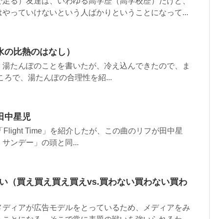
で足る）友達は、いわゆる高学歴（高学校歴）だけど、
やっていけないという人ばかりということになって...
水の比熱のはなし）
く湯たんぽのことを書いたが、冷え込んできたので、ま
ころで、湯たんぽの合理性を紹...
田中星児
dの「Flight Time」を紹介したが、この曲のリフが田中星
サンデー」の頭と同...
戦い（買え買え買え買えvs.買わない買わない買わ
メディアが広告モデルをとっているため、メディアをみ