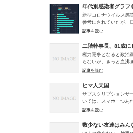
年代別感染者グラフ
新型コロナウイルス感
参考にされていたが、日
記事を読む
二階幹事長、81歳
権力闘争となると政治
らないが、きっと血沸き
記事を読む
ヒマ人天国
サブスクリプションサ
いては、スマホ一つあれ
記事を読む
数少ない友達はみん