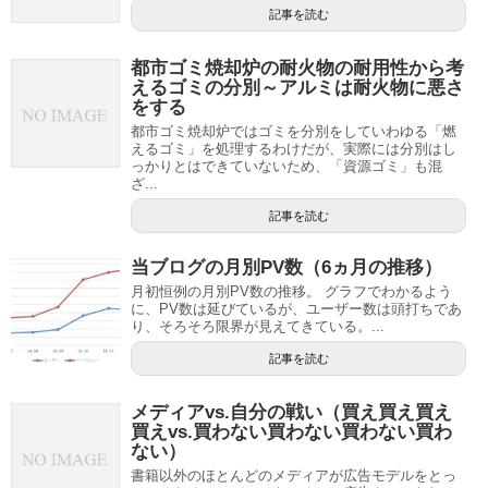
記事を読む
都市ゴミ焼却炉の耐火物の耐用性から考
えるゴミの分別～アルミは耐火物に悪さ
をする
都市ゴミ焼却炉ではゴミを分別をしていわゆる「燃
えるゴミ」を処理するわけだが、実際には分別はし
っかりとはできていないため、「資源ゴミ」も混
ざ...
記事を読む
当ブログの月別PV数（6ヵ月の推移）
月初恒例の月別PV数の推移。 グラフでわかるよう
に、PV数は延びているが、ユーザー数は頭打ちであ
り、そろそろ限界が見えてきている。...
記事を読む
メディアvs.自分の戦い（買え買え買え
買えvs.買わない買わない買わない買わ
ない）
書籍以外のほとんどのメディアが広告モデルをとっ