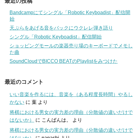
最近の投稿
Bandcampにてシングル「Robotic Keyboadist」配信開
始
天ぷらをあげる音をバックにウクレレ弾き語り
シングル「Robotic Keyboadist」配信開始
ショッピングモールの楽器売り場のキーボードでメモし
た曲
SoundCloudでBICCO BEATのPlaylistをみつけた
最近のコメント
いい音楽を作るには、音楽を（ある程度長時間）やるし
かない
に
葉
より
将棋における男女の実力差の理由（分散値の違いだけで
はないか）
に
こんばんは。
より
将棋における男女の実力差の理由（分散値の違いだけで
はないか）
に
nanashi
より