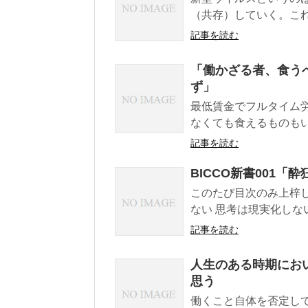
（共存）していく。これ
記事を読む
「働かざる者、食う
ず」
最低賃金でフルタイム
なくても食えるものもい
記事を読む
BICCO新書001
このたび目次のみ上梓し
ない 思考は現実化しない
記事を読む
人生のある時期にお
思う
働くこと自体を否定し