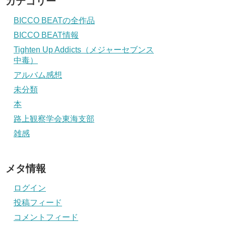
カテゴリー
BICCO BEATの全作品
BICCO BEAT情報
Tighten Up Addicts（メジャーセブンス
中毒）
アルバム感想
未分類
本
路上観察学会東海支部
雑感
メタ情報
ログイン
投稿フィード
コメントフィード