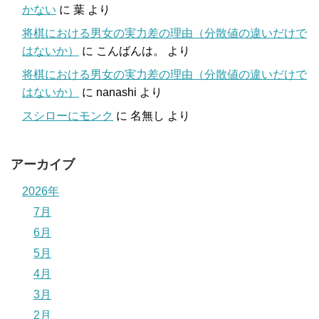
かない
に
葉
より
将棋における男女の実力差の理由（分散値の違いだけで
はないか）
に
こんばんは。
より
将棋における男女の実力差の理由（分散値の違いだけで
はないか）
に
nanashi
より
スシローにモンク
に
名無し
より
アーカイブ
2026年
7月
6月
5月
4月
3月
2月