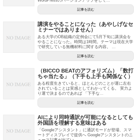
WordPressのバージョンアップをして...
記事を読む
講演をやることになった（あやしげなセ
ミナーではありません）
ある大学のOB組織の定例会にて5月下旬に講演会を
やることになった。時間は1時間。テーマは現在大学
で研究している無機材料に関する内容。 ...
記事を読む
（BICCO BEATのアフォリズム）「数打
ちゃ当たる」（下手も上手も関係なく）
ある程度生きていると、ほとんどのことが運に左右
されていることは実感としてわかってくる。 実力よ
り運で決まるのであれば 「下手な...
記事を読む
AIにより同時通訳が可能になるとしても
外国語を理解する意味はある
「Googleアシスタント」に通訳モードが登場、スマ
ートディスプレイで提供へ Googleアシスタントのニ
ュース記事が出てい...