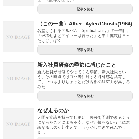
記事を読む
（この一曲）Albert Ayler/Ghosts(1964)
名盤とされるアルバム「Spiritual Unity」の一曲目。
「破壊せよとアイラーは言った」と中上健次は言っ
たけど、ぼく...
記事を読む
新入社員研修の季節に感じたこと
新入社員が研修でやってくる季節。新入社員とい
う、その時点ではヨソ者に対する疎外感を共有し
て、いつもよりちょっとだけ内部の結束力が高まる
みた...
記事を読む
なぜ走るのか
人間が意識を持ってしまい、未来を予測できるよう
になったことによる不幸。なぜか知らないうちに意
識なるものが芽生えて、もう少し生きて死んでし
ま...