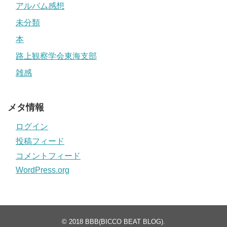
アルバム感想
未分類
本
路上観察学会東海支部
雑感
メタ情報
ログイン
投稿フィード
コメントフィード
WordPress.org
© 2018
BBB(BICCO BEAT BLOG)
.