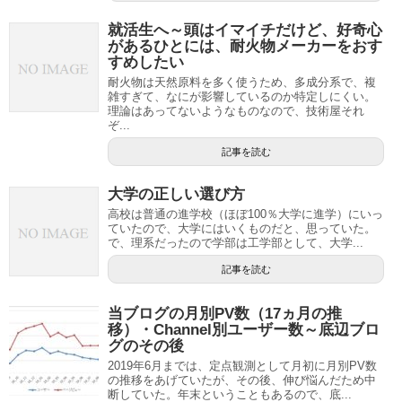
就活生へ～頭はイマイチだけど、好奇心
があるひとには、耐火物メーカーをおす
すめしたい
耐火物は天然原料を多く使うため、多成分系で、複
雑すぎて、なにが影響しているのか特定しにくい。
理論はあってないようなものなので、技術屋それ
ぞ...
記事を読む
大学の正しい選び方
高校は普通の進学校（ほぼ100％大学に進学）にいっ
ていたので、大学にはいくものだと、思っていた。
で、理系だったので学部は工学部として、大学...
記事を読む
当ブログの月別PV数（17ヵ月の推
移）・Channel別ユーザー数～底辺ブロ
グのその後
2019年6月までは、定点観測として月初に月別PV数
の推移をあげていたが、その後、伸び悩んだため中
断していた。年末ということもあるので、底...