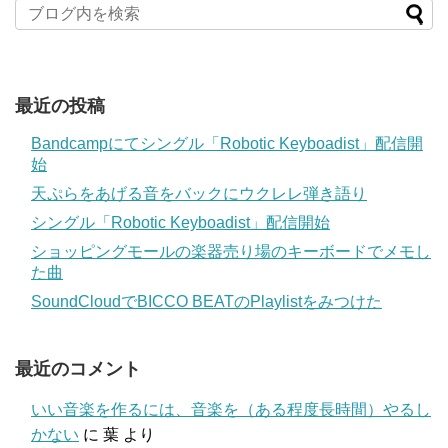
最近の投稿
Bandcampにてシングル「Robotic Keyboadist」配信開
始
天ぷらをあげる音をバックにウクレレ弾き語り
シングル「Robotic Keyboadist」配信開始
ショッピングモールの楽器売り場のキーボードでメモし
た曲
SoundCloudでBICCO BEATのPlaylistをみつけた
最近のコメント
いい音楽を作るには、音楽を（ある程度長時間）やるし
かない
に
葉
より