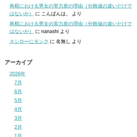
将棋における男女の実力差の理由（分散値の違いだけで
はないか）
に
こんばんは。
より
将棋における男女の実力差の理由（分散値の違いだけで
はないか）
に
nanashi
より
スシローにモンク
に
名無し
より
アーカイブ
2026年
7月
6月
5月
4月
3月
2月
1月