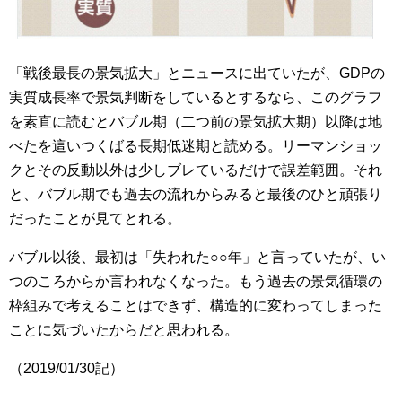
「戦後最長の景気拡大」とニュースに出ていたが、GDPの
実質成長率で景気判断をしているとするなら、このグラフ
を素直に読むとバブル期（二つ前の景気拡大期）以降は地
べたを這いつくばる長期低迷期と読める。リーマンショッ
クとその反動以外は少しブレているだけで誤差範囲。それ
と、バブル期でも過去の流れからみると最後のひと頑張り
だったことが見てとれる。
バブル以後、最初は「失われた○○年」と言っていたが、い
つのころからか言われなくなった。もう過去の景気循環の
枠組みで考えることはできず、構造的に変わってしまった
ことに気づいたからだと思われる。
（2019/01/30記）