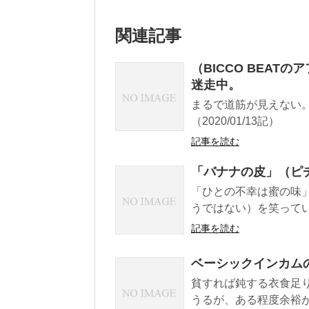
関連記事
（BICCO BEA
迷走中。
まるで道筋が見えない
（2020/01/13記）
記事を読む
「バナナの皮」（ピ
「ひとの不幸は蜜の味
うではない）を笑ってい
記事を読む
ベーシックインカム
貧すれば鈍する衣食足
うるが、ある程度余裕が