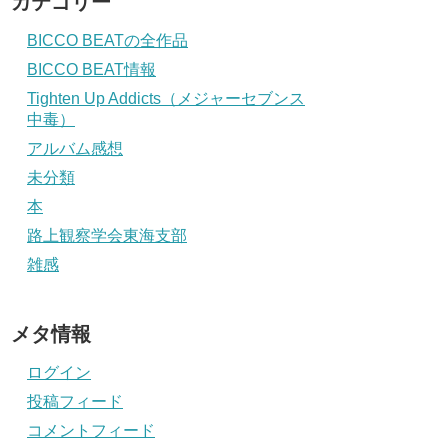
カテゴリー
BICCO BEATの全作品
BICCO BEAT情報
Tighten Up Addicts（メジャーセブンス
中毒）
アルバム感想
未分類
本
路上観察学会東海支部
雑感
メタ情報
ログイン
投稿フィード
コメントフィード