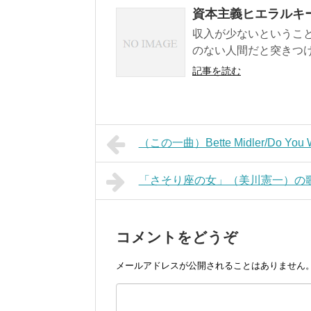
資本主義ヒエラルキ
収入が少ないというこ
のない人間だと突きつけ
記事を読む
（この一曲）Bette Midler/Do You W
「さそり座の女」（美川憲一）の
コメントをどうぞ
メールアドレスが公開されることはありません