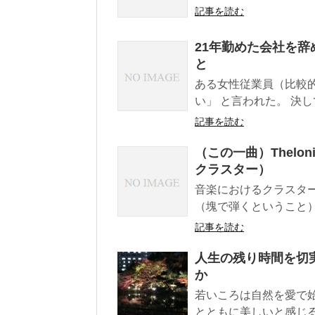
記事を読む
21年勤めた会社を
と
ある女性従業員（比較
い」 と言われた。 決し
記事を読む
（この一曲）Theloniou
クラスター）
音楽におけるクラスタ
（塊で弾くということ）
記事を読む
人生の残り時間を切
か
若いころは自然を愛で
とともに美しいと感じる