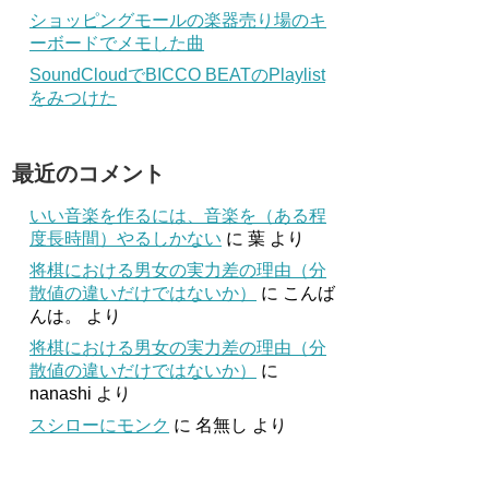
ショッピングモールの楽器売り場のキ
ーボードでメモした曲
SoundCloudでBICCO BEATのPlaylist
をみつけた
最近のコメント
いい音楽を作るには、音楽を（ある程
度長時間）やるしかない
に
葉
より
将棋における男女の実力差の理由（分
散値の違いだけではないか）
に
こんば
んは。
より
将棋における男女の実力差の理由（分
散値の違いだけではないか）
に
nanashi
より
スシローにモンク
に
名無し
より