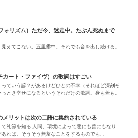
Tのアフォリズム）ただ今、迷走中。たぶん死ぬまで
。見えてこない。五里霧中。それでも音を出し続ける。
チカート・ファイヴ）の歌詞はすごい
」っていう諺？があるけどひとの不幸（それほど深刻そ
っとき幸せになるというそれだけの歌詞。身も蓋も...
のメリットは次の二語に集約されている
りて礼節を知る 人間、環境によって悪にも善にもなり
あれば、そうそう無茶なことをするものでも...