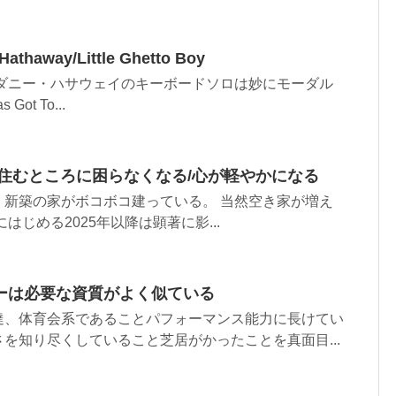
away/Little Ghetto Boy
 ダニー・ハサウェイのキーボードソロは妙にモーダル
 Got To...
/住むところに困らなくなる/心が軽やかになる
、新築の家がボコボコ建っている。 当然空き家が増え
はじめる2025年以降は顕著に影...
ーは必要な資質がよく似ている
達、体育会系であることパフォーマンス能力に長けてい
を知り尽くしていること芝居がかったことを真面目...