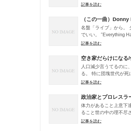
記事を読む
（この一曲）Donny Hath
名盤「ライブ」から。
でいい。 "Everything Has
記事を読む
空き家だらけになる
人口減少言うてるのに
る。 特に団塊世代が死に
記事を読む
政治家とプロレスラ
体力があること上意下
ること世の中の理不尽さ
記事を読む