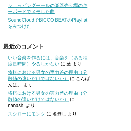
ショッピングモールの楽器売り場のキ
ーボードでメモした曲
SoundCloudでBICCO BEATのPlaylist
をみつけた
最近のコメント
いい音楽を作るには、音楽を（ある程
度長時間）やるしかない
に
葉
より
将棋における男女の実力差の理由（分
散値の違いだけではないか）
に
こんば
んは。
より
将棋における男女の実力差の理由（分
散値の違いだけではないか）
に
nanashi
より
スシローにモンク
に
名無し
より