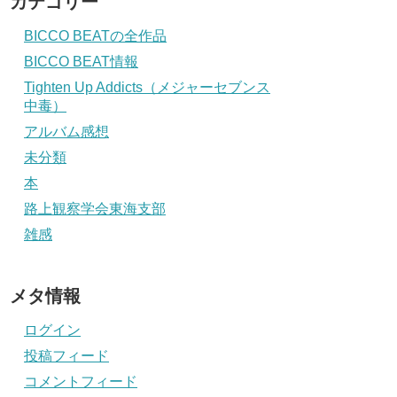
カテゴリー
BICCO BEATの全作品
BICCO BEAT情報
Tighten Up Addicts（メジャーセブンス
中毒）
アルバム感想
未分類
本
路上観察学会東海支部
雑感
メタ情報
ログイン
投稿フィード
コメントフィード