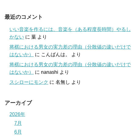
最近のコメント
いい音楽を作るには、音楽を（ある程度長時間）やるし
かない
に
葉
より
将棋における男女の実力差の理由（分散値の違いだけで
はないか）
に
こんばんは。
より
将棋における男女の実力差の理由（分散値の違いだけで
はないか）
に
nanashi
より
スシローにモンク
に
名無し
より
アーカイブ
2026年
7月
6月