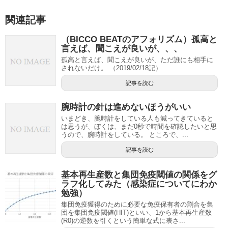
関連記事
（BICCO BEATのアフォリズム）孤高と
言えば、聞こえが良いが、、、
孤高と言えば、聞こえが良いが、ただ誰にも相手に
されないだけ。 （2019/02/18記）
記事を読む
腕時計の針は進めないほうがいい
いまどき、腕時計をしている人も減ってきていると
は思うが、ぼくは、まだ0秒で時間を確認したいと思
うので、腕時計をしている。 ところで、...
記事を読む
基本再生産数と集団免疫閾値の関係をグ
ラフ化してみた（感染症についてにわか
勉強）
集団免疫獲得のために必要な免疫保有者の割合を集
団を集団免疫閾値(HIT)といい、1から基本再生産数
(R0)の逆数を引くという簡単な式に表さ...