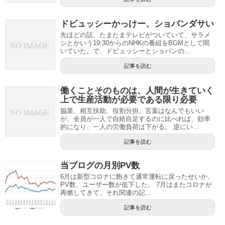
ドビュッシーかっけー、ショパンダサい
先ほどの話、たまたまテレビがついていて、サラメ
シとかいう19:30からのNHKの番組をBGMとして聞
いていた。で、ドビュッシーとショパンの...
記事を読む
働くことそのものは、人間が生きていく
上で生産活動が必要である限り必要
協業、相互扶助、役割分担、言葉はなんでもいい
が、全員が一人で自給自足するのに比べれば、効率
的になり、一人の労働負荷は下がる。 逆にい...
記事を読む
当ブログの月別PV数
6月は新型コロナに飽きて通常運転に戻ったせいか、
PV数、ユーザー数が低下した。 7月はまたコロナが
再燃してきて、それ関連の記...
記事を読む