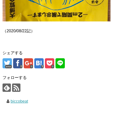
（2020/08/22記）
シェアする
error
0
0
フォローする
biccobeat