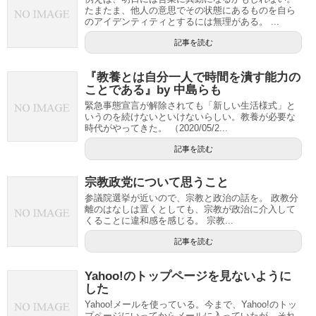
たまたま、他人の意思でその状態にあるものを自ら
のアイデンティティとするには無理がある。 ...
記事を読む
『教養とは自分一人で時間を潰す能力の
ことである』by 中島らも
緊急事態宣言が解除されても「新しい生活様式」と
いうのを続けないといけないらしい。教養が必要な
時代がやってきた。 （2020/05/2...
記事を読む
宗教政党について思うこと
参議院選挙が近いので、宗教と政治の話を。 政教分
離のはなしは置くとしても、宗教が政治に介入して
くることに違和感を感じる。 宗教...
記事を読む
Yahoo!のトップページを見ないように
した
Yahoo!メールを使っている。今まで、Yahoo!のトッ
プページにいってからメールに入っていたが、それ