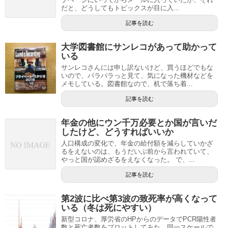
だと、どうしてもトピックスが目に入...
記事を読む
大学図書館にサンレコがあって助かって
いる
サンレコさんには申し訳ないけど、買うほどでもな
いので、パラパラっと見て、気になった機材などを
メモしている。図書館なので、机で落ち着...
記事を読む
年金の他にウン千万必要とか国が言いだ
したけど、どうすればいいか
人口構成の変化で、年金の給付額を減らしていかざ
るをえないのは、もうだいぶ前から言われていて、
やっと国が認めざるをえなくなった。 で、...
記事を読む
第2波に比べ第3波の致死率が高くなって
いる（冬は死にやすい）
新型コロナ、厚労省のHPからのデータでPCR陽性者
数と死亡者数をプロットしてみた。同一スケールで