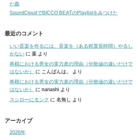
た曲
SoundCloudでBICCO BEATのPlaylistをみつけた
最近のコメント
いい音楽を作るには、音楽を（ある程度長時間）やるし
かない
に
葉
より
将棋における男女の実力差の理由（分散値の違いだけで
はないか）
に
こんばんは。
より
将棋における男女の実力差の理由（分散値の違いだけで
はないか）
に
nanashi
より
スシローにモンク
に
名無し
より
アーカイブ
2026年