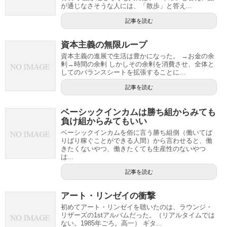
が通じなさそうな人には、「散歩」と答え...
記事を読む
資本主義の無限ループ
資本主義の進展で生活は豊かになった。 →お金の余
剰→時間の余剰 しかしその余剰を消費させ、全体と
してのバランスシートを拡張することに...
記事を読む
ベーシックインカムは勝ち組からみても
負け組からみてもいい
ベーシックインカムを俗に言う勝ち組側（働いてば
りばり稼ぐことができる人間）から言わせると、働
きたくないやつ、働きたくても生産性のないやつ
は...
記事を読む
アート・リンゼイの衝撃
初めてアート・リンゼイを聴いたのは、ラウンジ・
リザーズの1stアルバムだった。（リアルタイムでは
ない。1985年ごろ。高一） ギタ...