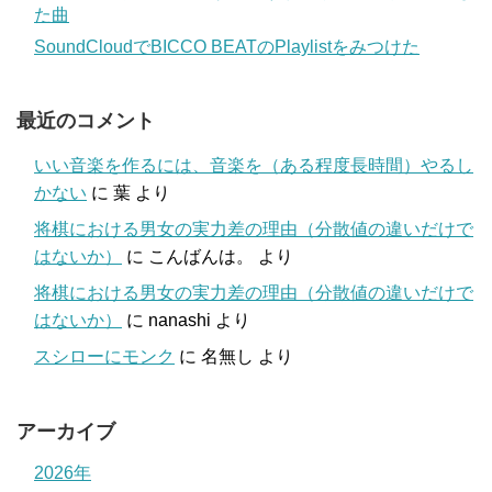
た曲
SoundCloudでBICCO BEATのPlaylistをみつけた
最近のコメント
いい音楽を作るには、音楽を（ある程度長時間）やるし
かない
に
葉
より
将棋における男女の実力差の理由（分散値の違いだけで
はないか）
に
こんばんは。
より
将棋における男女の実力差の理由（分散値の違いだけで
はないか）
に
nanashi
より
スシローにモンク
に
名無し
より
アーカイブ
2026年