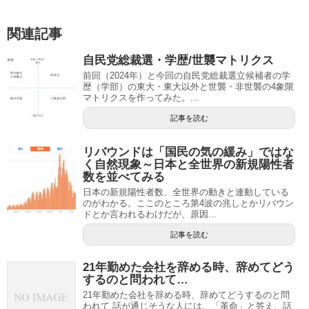
関連記事
自民党総裁選・学歴/世襲マトリクス
前回（2024年）と今回の自民党総裁選立候補者の学
歴（学部）の東大・東大以外と世襲・非世襲の4象限
マトリクスを作ってみた。...
記事を読む
リバウンドは「国民の気の緩み」ではな
く自然現象～日本と全世界の新規陽性者
数を並べてみる
日本の新規陽性者数、全世界の動きと連動している
のがわかる。ここのところ第4波の兆しとかリバウン
ドとか言われるわけだが、原因...
記事を読む
21年勤めた会社を辞める時、辞めてどう
するのと問われて…
21年勤めた会社を辞める時、辞めてどうするのと問
われて 話が通じそうな人には、「革命」と答え、話