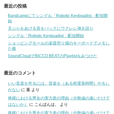
最近の投稿
Bandcampにてシングル「Robotic Keyboadist」配信開
始
天ぷらをあげる音をバックにウクレレ弾き語り
シングル「Robotic Keyboadist」配信開始
ショッピングモールの楽器売り場のキーボードでメモし
た曲
SoundCloudでBICCO BEATのPlaylistをみつけた
最近のコメント
いい音楽を作るには、音楽を（ある程度長時間）やるし
かない
に
葉
より
将棋における男女の実力差の理由（分散値の違いだけで
はないか）
に
こんばんは。
より
将棋における男女の実力差の理由（分散値の違いだけで