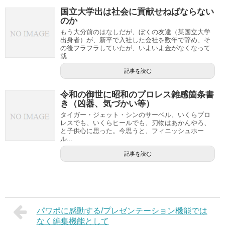
国立大学出は社会に貢献せねばならない
のか
もう大分前のはなしだが、ぼくの友達（某国立大学
出身者）が、新卒で入社した会社を数年で辞め、そ
の後フラフラしていたが、いよいよ金がなくなって
就...
記事を読む
令和の御世に昭和のプロレス雑感箇条書
き（凶器、気づかい等）
タイガー・ジェット・シンのサーベル、いくらプロ
レスでも、いくらヒールでも、刃物はあかんやろ、
と子供心に思った。今思うと、フィニッシュホー
ル...
記事を読む
パワポに感動する/プレゼンテーション機能では
なく編集機能として