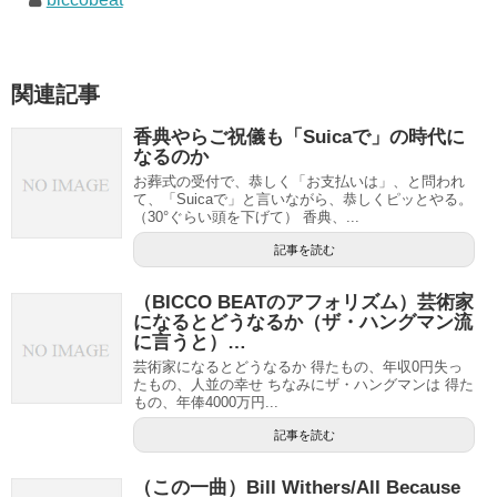
関連記事
香典やらご祝儀も「Suicaで」の時代に
なるのか
お葬式の受付で、恭しく「お支払いは」、と問われ
て、「Suicaで」と言いながら、恭しくピッとやる。
（30°ぐらい頭を下げて） 香典、...
記事を読む
（BICCO BEATのアフォリズム）芸術家
になるとどうなるか（ザ・ハングマン流
に言うと）…
芸術家になるとどうなるか 得たもの、年収0円失っ
たもの、人並の幸せ ちなみにザ・ハングマンは 得た
もの、年俸4000万円...
記事を読む
（この一曲）Bill Withers/All Because