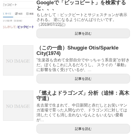
Googleで「ビッコビート」を検索する
と、、、
もしかして：ビックビートとサジェスチョンが表示
される。 逆になるようにがんばりたいです。
（2019/07/22記）
記事を読む
（この一曲）Shuggie Otis/Sparkle
City(1974)
”生楽器も含めて全部自分でやっちゃう系音楽”が好き
だ。ぼくもこれに入るだろうし。 スライの『暴動』
に影響を強く受けているが、...
記事を読む
「燃えよドラゴンズ」分析（追悼：高木
守道）
名古屋で生まれて、中日新聞と赤だしとお笑いマン
ガ道場で育った人間なので、ドラゴンズに対しては
消したくても消し去れないなんともいえない愛着
が...
記事を読む