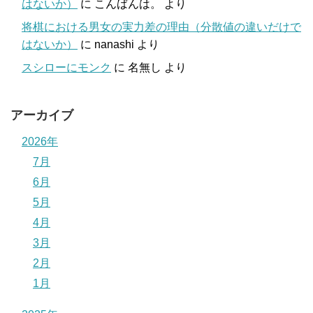
はないか）
に
こんばんは。
より
将棋における男女の実力差の理由（分散値の違いだけで
はないか）
に
nanashi
より
スシローにモンク
に
名無し
より
アーカイブ
2026年
7月
6月
5月
4月
3月
2月
1月