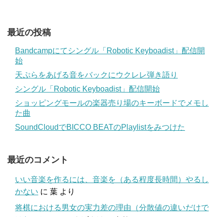
最近の投稿
Bandcampにてシングル「Robotic Keyboadist」配信開
始
天ぷらをあげる音をバックにウクレレ弾き語り
シングル「Robotic Keyboadist」配信開始
ショッピングモールの楽器売り場のキーボードでメモし
た曲
SoundCloudでBICCO BEATのPlaylistをみつけた
最近のコメント
いい音楽を作るには、音楽を（ある程度長時間）やるし
かない
に
葉
より
将棋における男女の実力差の理由（分散値の違いだけで