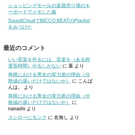
ショッピングモールの楽器売り場のキ
ーボードでメモした曲
SoundCloudでBICCO BEATのPlaylist
をみつけた
最近のコメント
いい音楽を作るには、音楽を（ある程
度長時間）やるしかない
に
葉
より
将棋における男女の実力差の理由（分
散値の違いだけではないか）
に
こんば
んは。
より
将棋における男女の実力差の理由（分
散値の違いだけではないか）
に
nanashi
より
スシローにモンク
に
名無し
より