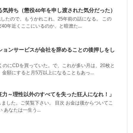
る気持ち（懲役40年を申し渡された気分だった）
就職したので、もうかれこれ、25年前の話になる。 この
40年近くここにいるのか、と暗澹た...
ションサービスが会社を辞めることの後押しをし
聴くのにCDを買っていた。で、これが多い月は、20枚と
、金額にすると月5万以上になることもあっ...
「酔狂力～理性以外のすべてを失った狂人になれ！」
ました。ご笑覧下さい。 目次 お金は後からついてこ
 あなたは一生う...