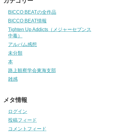
カテゴリー
BICCO BEATの全作品
BICCO BEAT情報
Tighten Up Addicts（メジャーセブンス
中毒）
アルバム感想
未分類
本
路上観察学会東海支部
雑感
メタ情報
ログイン
投稿フィード
コメントフィード