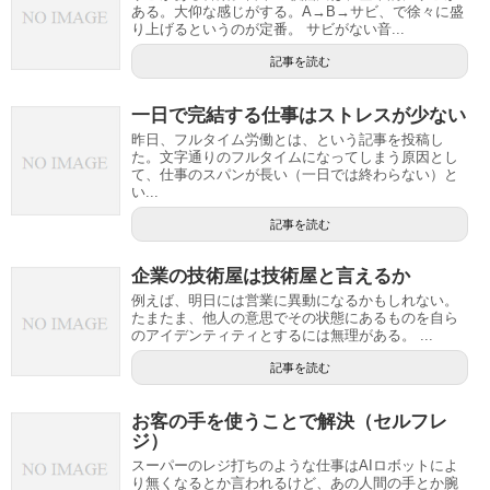
ある。大仰な感じがする。A→B→サビ、で徐々に盛
り上げるというのが定番。 サビがない音...
記事を読む
一日で完結する仕事はストレスが少ない
昨日、フルタイム労働とは、という記事を投稿し
た。文字通りのフルタイムになってしまう原因とし
て、仕事のスパンが長い（一日では終わらない）と
い...
記事を読む
企業の技術屋は技術屋と言えるか
例えば、明日には営業に異動になるかもしれない。
たまたま、他人の意思でその状態にあるものを自ら
のアイデンティティとするには無理がある。 ...
記事を読む
お客の手を使うことで解決（セルフレ
ジ）
スーパーのレジ打ちのような仕事はAIロボットによ
り無くなるとか言われるけど、あの人間の手とか腕