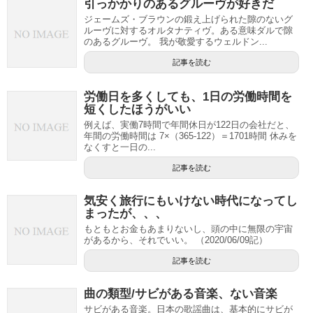
引っかかりのあるグルーヴが好きだ
ジェームズ・ブラウンの鍛え上げられた隙のないグ
ルーヴに対するオルタナティヴ。ある意味ダルで隙
のあるグルーヴ。 我が敬愛するウェルドン...
記事を読む
労働日を多くしても、1日の労働時間を
短くしたほうがいい
例えば、実働7時間で年間休日が122日の会社だと、
年間の労働時間は 7×（365-122）＝1701時間 休みを
なくすと一日の...
記事を読む
気安く旅行にもいけない時代になってし
まったが、、、
もともとお金もあまりないし、頭の中に無限の宇宙
があるから、それでいい。 （2020/06/09記）
記事を読む
曲の類型/サビがある音楽、ない音楽
サビがある音楽。日本の歌謡曲は、基本的にサビが