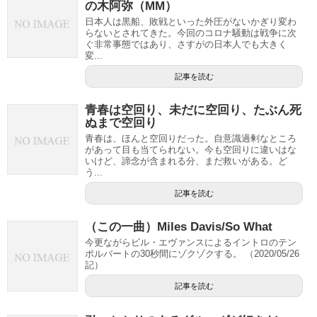
の木阿弥（MM）
日本人は黒船、敗戦といった外圧がないかぎり変わ
らないとされてきた。今回のコロナ騒動は戦争に次
ぐ非常事態ではあり、さすがの日本人でも大きく
変...
記事を読む
青春は空回り、未だに空回り、たぶん死
ぬまで空回り
青春は、ほんと空回りだった。自意識過剰なところ
があって目も当てられない。今も空回りに違いはな
いけど、諦念が含まれる分、まだ救いがある。ど
う...
記事を読む
（この一曲）Miles Davis/So What
今更ながらビル・エヴァンスによるイントロのテン
ポルバートの30秒間にゾクゾクする。 （2020/05/26
記）
記事を読む