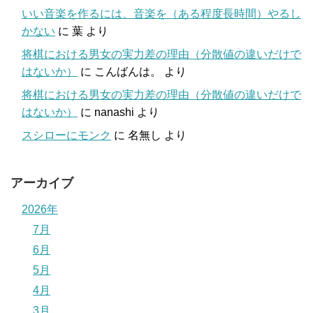
いい音楽を作るには、音楽を（ある程度長時間）やるし
かない
に
葉
より
将棋における男女の実力差の理由（分散値の違いだけで
はないか）
に
こんばんは。
より
将棋における男女の実力差の理由（分散値の違いだけで
はないか）
に
nanashi
より
スシローにモンク
に
名無し
より
アーカイブ
2026年
7月
6月
5月
4月
3月