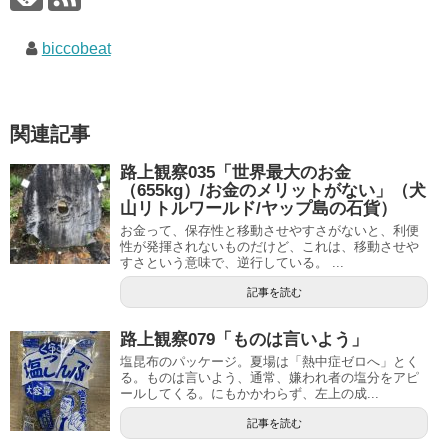
biccobeat
関連記事
路上観察035「世界最大のお金
（655kg）/お金のメリットがない」（犬
山リトルワールド/ヤップ島の石貨）
お金って、保存性と移動させやすさがないと、利便
性が発揮されないものだけど、これは、移動させや
すさという意味で、逆行している。 ...
記事を読む
路上観察079「ものは言いよう」
塩昆布のパッケージ。夏場は「熱中症ゼロへ」とく
る。ものは言いよう、通常、嫌われ者の塩分をアピ
ールしてくる。にもかかわらず、左上の成...
記事を読む