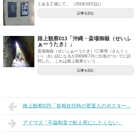
とある工場にて。 （2019/10/21記）
記事を読む
路上観察013「沖縄・斎場御嶽（せいふ
ぁーうたき）」
斎場御嶽（せいふぁーうたき）/三庫理（さんぐぅ
い） 古い話になるが2009年7月に出張のついでに訪
問した。 これは路上観察という...
記事を読む
路上観察025「首相在任時の菅直人のポスター」
アイヴズ「不協和音で飢え死にしたくない」