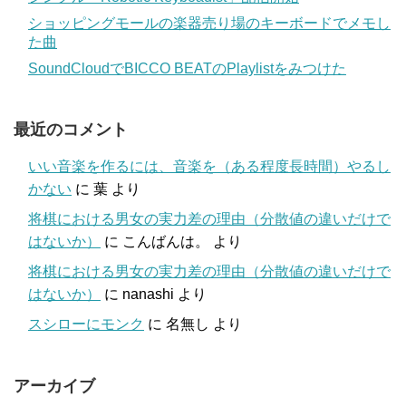
ショッピングモールの楽器売り場のキーボードでメモし
た曲
SoundCloudでBICCO BEATのPlaylistをみつけた
最近のコメント
いい音楽を作るには、音楽を（ある程度長時間）やるし
かない
に
葉
より
将棋における男女の実力差の理由（分散値の違いだけで
はないか）
に
こんばんは。
より
将棋における男女の実力差の理由（分散値の違いだけで
はないか）
に
nanashi
より
スシローにモンク
に
名無し
より
アーカイブ