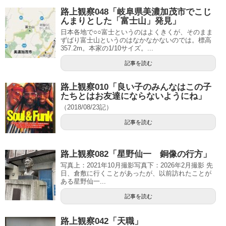
路上観察048「岐阜県美濃加茂市でこじ
んまりとした「富士山」発見」
日本各地で○○富士というのはよくきくが、そのまま
ずばり富士山というのはなかなかないのでは。標高
357.2m。本家の1/10サイズ。...
記事を読む
路上観察010「良い子のみんなはこの子
たちとはお友達にならないようにね」
（2018/08/23記）
記事を読む
路上観察082「星野仙一 銅像の行方」
写真上：2021年10月撮影写真下：2026年2月撮影 先
日、倉敷に行くことがあったが、以前訪れたことが
ある星野仙一...
記事を読む
路上観察042「天職」