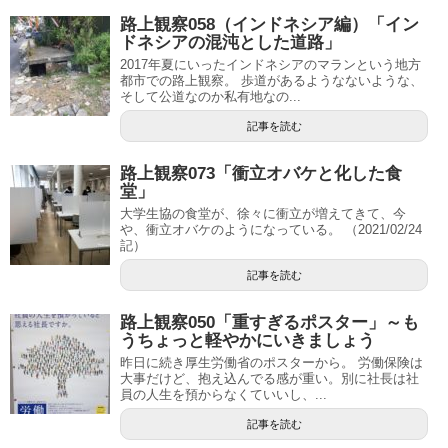
路上観察058（インドネシア編）「イン
ドネシアの混沌とした道路」
2017年夏にいったインドネシアのマランという地方
都市での路上観察。 歩道があるようなないような、
そして公道なのか私有地なの...
記事を読む
路上観察073「衝立オバケと化した食
堂」
大学生協の食堂が、徐々に衝立が増えてきて、今
や、衝立オバケのようになっている。 （2021/02/24
記）
記事を読む
路上観察050「重すぎるポスター」～も
うちょっと軽やかにいきましょう
昨日に続き厚生労働省のポスターから。 労働保険は
大事だけど、抱え込んでる感が重い。別に社長は社
員の人生を預からなくていいし、...
記事を読む