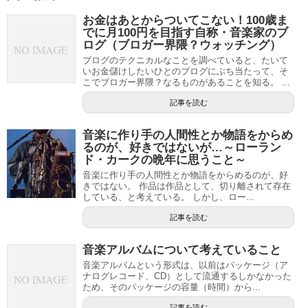
お金はあとからついてこない！100歳ま
でに月100円を目指す自称・音楽家のブ
ログ（ブロガー界隈？ウォッチング）
ブログのテクニカルなことを調べていると、たいて
いお金儲けしたいひとのブログにぶち当たって、そ
こでブロガー界隈？なるものがあることを知る。 ...
記事を読む
音楽に作り手の人間性とか物語をからめ
るのが、好きではないが…～ローラン
ド・カークの晩年に思うこと～
音楽に作り手の人間性とか物語をからめるのが、好
きではない。 作品は作品として、切り離されて存在
している、と考えている。 しかし、ロー...
記事を読む
音楽アルバムについて考えていること
音楽アルバムという形式は、以前はパッケージ（ア
ナログレコード、CD）として流通するしかなかった
ため、そのパッケージの容量（時間）から...
記事を読む