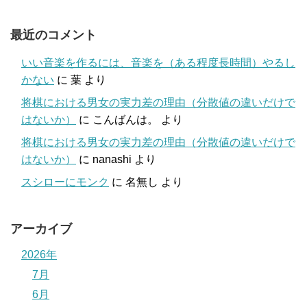
最近のコメント
いい音楽を作るには、音楽を（ある程度長時間）やるし
かない
に
葉
より
将棋における男女の実力差の理由（分散値の違いだけで
はないか）
に
こんばんは。
より
将棋における男女の実力差の理由（分散値の違いだけで
はないか）
に
nanashi
より
スシローにモンク
に
名無し
より
アーカイブ
2026年
7月
6月