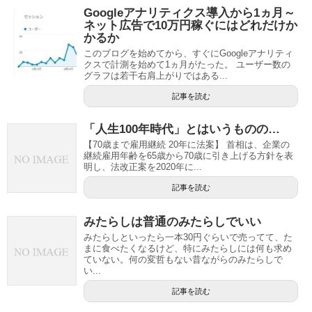
Googleアナリティクス導入から1ヵ月～
ネット広告で10万円稼ぐにはどれだけか
かるか
このブログを始めてから、すぐにGoogleアナリティ
クスで計測を始めて1ヵ月がたった。 ユーザー数の
グラフは若干右肩上がりではある...
記事を読む
「人生100年時代」とはいうものの…
【70歳まで雇用継続 20年に法案】 首相は、企業の
継続雇用年齢を65歳から70歳に引き上げる方針を表
明し、法改正案を2020年に...
記事を読む
みたらしは普通のみたらしでいい
みたらしといったら一本30円ぐらいで売ってて、た
まに食べたくなるけど、特にみたらしには何も求め
ていない。何の変哲もない昔ながらのみたらしで
い...
記事を読む