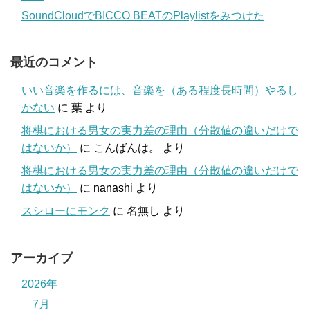
SoundCloudでBICCO BEATのPlaylistをみつけた
最近のコメント
いい音楽を作るには、音楽を（ある程度長時間）やるし
かない
に
葉
より
将棋における男女の実力差の理由（分散値の違いだけで
はないか）
に
こんばんは。
より
将棋における男女の実力差の理由（分散値の違いだけで
はないか）
に
nanashi
より
スシローにモンク
に
名無し
より
アーカイブ
2026年
7月