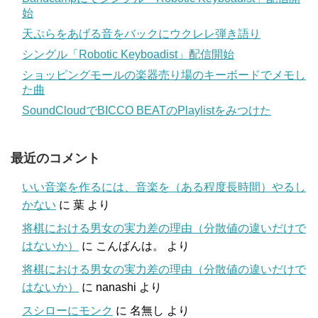
始
天ぷらをあげる音をバックにウクレレ弾き語り
シングル「Robotic Keyboadist」配信開始
ショッピングモールの楽器売り場のキーボードでメモし
た曲
SoundCloudでBICCO BEATのPlaylistをみつけた
最近のコメント
いい音楽を作るには、音楽を（ある程度長時間）やるし
かない
に
葉
より
将棋における男女の実力差の理由（分散値の違いだけで
はないか）
に
こんばんは。
より
将棋における男女の実力差の理由（分散値の違いだけで
はないか）
に
nanashi
より
スシローにモンク
に
名無し
より