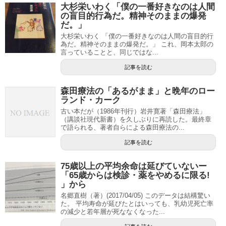
大杉栄いわく「僕の一番好きなのは人間
の盲目的行為だ。精神そのままの爆発
だ。」
大杉栄いわく 「僕の一番好きなのは人間の盲目的行
為だ。精神そのままの爆発だ。」 これ、岡本太郎の
言っていることと、同じではな...
記事を読む
森田療法の「あるがまま」と晩年のロー
ランド・カーク
古い本だが（1986年刊行）岩井寛著「森田療法」
（講談社現代新書）を久しぶりに再読した。最終章
で語られる、著者自らによる森田療法の...
記事を読む
75歳以上の平均余命は延びていないー
「65歳からは検診・薬をやめるに限る!
」から
名郷直樹（著）(2017/04/05) このデータは結構驚い
た。 平均寿命が延びたとはいっても、乳幼児死亡率
の減少と若年層が死ななくなった...