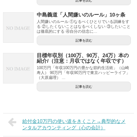
記事を読む
中島義道「人間嫌いのルール」10ヶ条
人間嫌いのルール ①なるべくひとりでいる訓練をす
る ②したくないことはなるべくしない ③したいこと
は徹底的にする ④自分の信念に...
記事を読む
目標年収別（100万、90万、24万）本の
紹介/（注意：月収ではなく年収です）
100万円「年収100万円の豊かな節約生活術」（山崎
寿人） 90万円「年収90万円で東京ハッピーライフ」
（大原扁理） ...
記事を読む
給付金10万円の使い道をきくこと→典型的なメ
ンタルアカウンティング（心の会計）