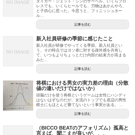
タイガー・ジェット・シンのサーベル、いくらプロ
レスでも、いくらヒールでも、刃物はあかんやろ、
と子供心に思った。今思うと、フィニッシュホー
ル...
記事を読む
新入社員研修の季節に感じたこと
新入社員が研修でやってくる季節。新入社員とい
う、その時点ではヨソ者に対する疎外感を共有し
て、いつもよりちょっとだけ内部の結束力が高まる
みた...
記事を読む
将棋における男女の実力差の理由（分散
値の違いだけではないか）
頭脳だけを使う将棋というゲームは女性にハンディ
はないはずなのだが、女流のトップでも底辺の男性
棋士にもほとんど勝てないという事実がある。 ...
記事を読む
（BICCO BEATのアフォリズム）孤高と
言えば、聞こえが良いが、、、