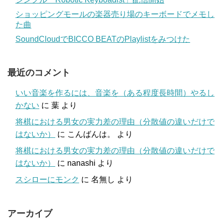
ショッピングモールの楽器売り場のキーボードでメモし
た曲
SoundCloudでBICCO BEATのPlaylistをみつけた
最近のコメント
いい音楽を作るには、音楽を（ある程度長時間）やるし
かない
に
葉
より
将棋における男女の実力差の理由（分散値の違いだけで
はないか）
に
こんばんは。
より
将棋における男女の実力差の理由（分散値の違いだけで
はないか）
に
nanashi
より
スシローにモンク
に
名無し
より
アーカイブ