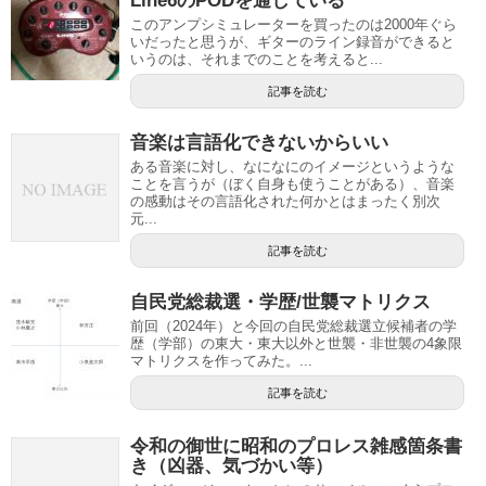
Line6のPODを通している
このアンプシミュレーターを買ったのは2000年ぐら
いだったと思うが、ギターのライン録音ができると
いうのは、それまでのことを考えると...
記事を読む
音楽は言語化できないからいい
ある音楽に対し、なになにのイメージというような
ことを言うが（ぼく自身も使うことがある）、音楽
の感動はその言語化された何かとはまったく別次
元...
記事を読む
自民党総裁選・学歴/世襲マトリクス
前回（2024年）と今回の自民党総裁選立候補者の学
歴（学部）の東大・東大以外と世襲・非世襲の4象限
マトリクスを作ってみた。...
記事を読む
令和の御世に昭和のプロレス雑感箇条書
き（凶器、気づかい等）