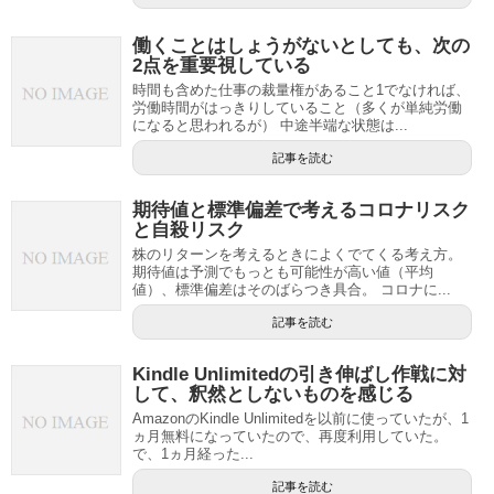
働くことはしょうがないとしても、次の
2点を重要視している
時間も含めた仕事の裁量権があること1でなければ、
労働時間がはっきりしていること（多くが単純労働
になると思われるが） 中途半端な状態は...
記事を読む
期待値と標準偏差で考えるコロナリスク
と自殺リスク
株のリターンを考えるときによくでてくる考え方。
期待値は予測でもっとも可能性が高い値（平均
値）、標準偏差はそのばらつき具合。 コロナに...
記事を読む
Kindle Unlimitedの引き伸ばし作戦に対
して、釈然としないものを感じる
AmazonのKindle Unlimitedを以前に使っていたが、1
ヵ月無料になっていたので、再度利用していた。
で、1ヵ月経った...
記事を読む