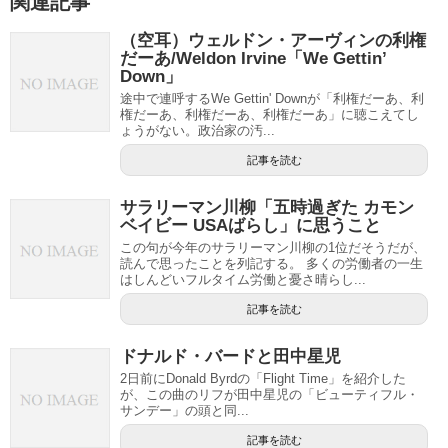
関連記事
（空耳）ウェルドン・アーヴィンの利権
だーあ/Weldon Irvine「We Gettin’
Down」
途中で連呼するWe Gettin' Downが「利権だーあ、利
権だーあ、利権だーあ、利権だーあ」に聴こえてし
ょうがない。政治家の汚...
記事を読む
サラリーマン川柳「五時過ぎた カモン
ベイビー USAばらし」に思うこと
この句が今年のサラリーマン川柳の1位だそうだが、
読んで思ったことを列記する。 多くの労働者の一生
はしんどいフルタイム労働と憂さ晴らし...
記事を読む
ドナルド・バードと田中星児
2日前にDonald Byrdの「Flight Time」を紹介した
が、この曲のリフが田中星児の「ビューティフル・
サンデー」の頭と同...
記事を読む