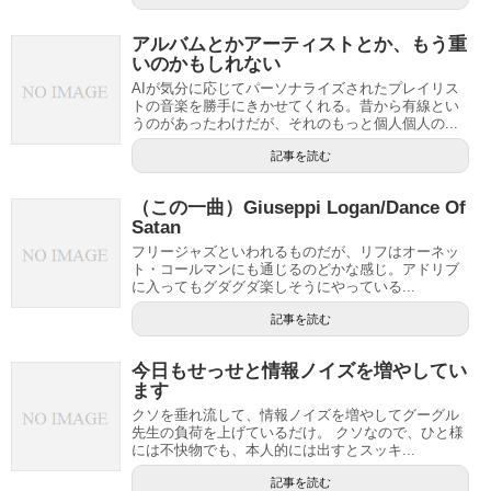
アルバムとかアーティストとか、もう重
いのかもしれない
AIが気分に応じてパーソナライズされたプレイリス
トの音楽を勝手にきかせてくれる。昔から有線とい
うのがあったわけだが、それのもっと個人個人の...
記事を読む
（この一曲）Giuseppi Logan/Dance Of
Satan
フリージャズといわれるものだが、リフはオーネッ
ト・コールマンにも通じるのどかな感じ。アドリブ
に入ってもグダグダ楽しそうにやっている...
記事を読む
今日もせっせと情報ノイズを増やしてい
ます
クソを垂れ流して、情報ノイズを増やしてグーグル
先生の負荷を上げているだけ。 クソなので、ひと様
には不快物でも、本人的には出すとスッキ...
記事を読む