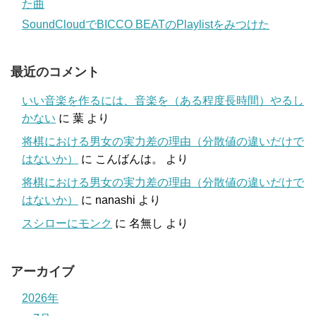
た曲
SoundCloudでBICCO BEATのPlaylistをみつけた
最近のコメント
いい音楽を作るには、音楽を（ある程度長時間）やるし
かない
に
葉
より
将棋における男女の実力差の理由（分散値の違いだけで
はないか）
に
こんばんは。
より
将棋における男女の実力差の理由（分散値の違いだけで
はないか）
に
nanashi
より
スシローにモンク
に
名無し
より
アーカイブ
2026年