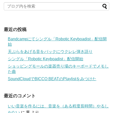
最近の投稿
Bandcampにてシングル「Robotic Keyboadist」配信開
始
天ぷらをあげる音をバックにウクレレ弾き語り
シングル「Robotic Keyboadist」配信開始
ショッピングモールの楽器売り場のキーボードでメモし
た曲
SoundCloudでBICCO BEATのPlaylistをみつけた
最近のコメント
いい音楽を作るには、音楽を（ある程度長時間）やるし
かない
に
葉
より