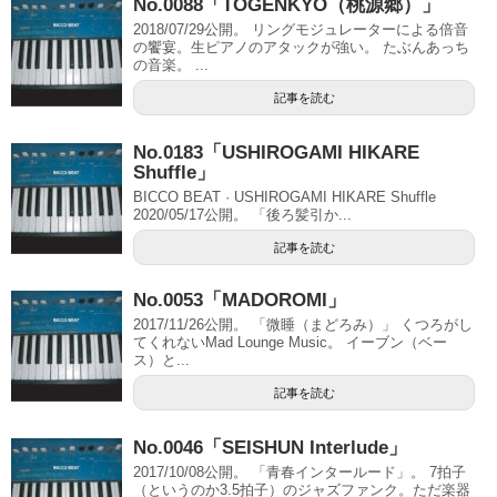
No.0088「TOGENKYO（桃源郷）」
2018/07/29公開。 リングモジュレーターによる倍音
の饗宴。生ピアノのアタックが強い。 たぶんあっち
の音楽。 ...
記事を読む
No.0183「USHIROGAMI HIKARE
Shuffle」
BICCO BEAT · USHIROGAMI HIKARE Shuffle
2020/05/17公開。 「後ろ髪引か...
記事を読む
No.0053「MADOROMI」
2017/11/26公開。 「微睡（まどろみ）」 くつろがし
てくれないMad Lounge Music。 イーブン（ベー
ス）と...
記事を読む
No.0046「SEISHUN Interlude」
2017/10/08公開。 「青春インタールード」。 7拍子
（というのか3.5拍子）のジャズファンク。ただ楽器