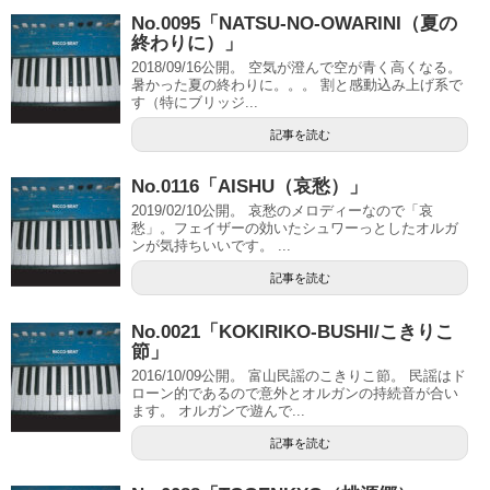
No.0095「NATSU-NO-OWARINI（夏の
終わりに）」
2018/09/16公開。 空気が澄んで空が青く高くなる。
暑かった夏の終わりに。。。 割と感動込み上げ系で
す（特にブリッジ...
記事を読む
No.0116「AISHU（哀愁）」
2019/02/10公開。 哀愁のメロディーなので「哀
愁」。フェイザーの効いたシュワーっとしたオルガ
ンが気持ちいいです。 ...
記事を読む
No.0021「KOKIRIKO-BUSHI/こきりこ
節」
2016/10/09公開。 富山民謡のこきりこ節。 民謡はド
ローン的であるので意外とオルガンの持続音が合い
ます。 オルガンで遊んで...
記事を読む