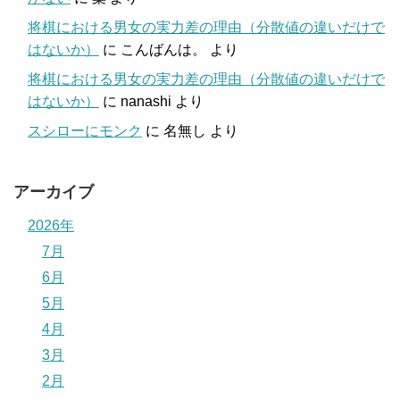
将棋における男女の実力差の理由（分散値の違いだけで
はないか）
に
こんばんは。
より
将棋における男女の実力差の理由（分散値の違いだけで
はないか）
に
nanashi
より
スシローにモンク
に
名無し
より
アーカイブ
2026年
7月
6月
5月
4月
3月
2月