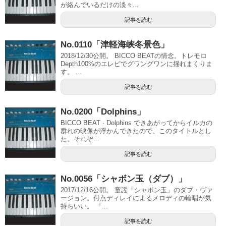
が絡んでいるだけの淡々...
記事を読む
No.0110「津軽海峡冬景色」
2018/12/30公開。 BICCO BEATの情念。トレモロ
Depth100%のエレピでグワングワンに揺れまくりま
す。 ...
記事を読む
No.0200「Dolphins」
BICCO BEAT · Dolphins できあがってからイルカの
群れの映像が浮かんできたので、このタイトルとし
た。それぞ...
記事を読む
No.0056「シャボン玉（ダブ）」
2017/12/16公開。 童謡「シャボン玉」のダブ・ヴァ
ージョン。付点ディレイによるメロディの輪唱が気
持ちいい。 「...
記事を読む