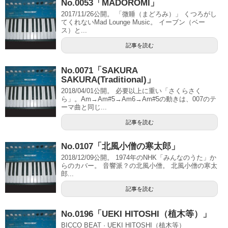
No.0053「MADOROMI」
2017/11/26公開。 「微睡（まどろみ）」 くつろがし
てくれないMad Lounge Music。 イーブン（ベー
ス）と...
記事を読む
No.0071「SAKURA
SAKURA(Traditional)」
2018/04/01公開。 必要以上に重い「さくらさく
ら」。Am→Am#5→Am6→Am#5の動きは、007のテ
ーマ曲と同じ...
記事を読む
No.0107「北風小僧の寒太郎」
2018/12/09公開。 1974年のNHK「みんなのうた」か
らのカバー。 音響派？の北風小僧。 北風小僧の寒太
郎...
記事を読む
No.0196「UEKI HITOSHI（植木等）」
BICCO BEAT · UEKI HITOSHI（植木等）