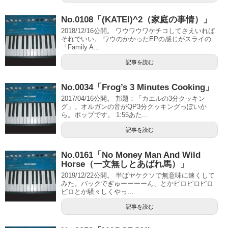
No.0108「(KATEI)^2（家庭の事情）」
2018/12/16公開。 ワウワウワケチコしてさえいれば
それでいい。 ワウのかかったEPの感じがスライの
「Family A...
記事を読む
No.0034「Frog’s 3 Minutes Cooking」
2017/04/16公開。 邦題：「カエルの3分クッキン
グ」。オルガンの音がQP3分クッキングっぽいか
ら。ポップです。 1:55あた...
記事を読む
No.0161「No Money Man And Wild
Horse（一文無しとあばれ馬）」
2019/12/22公開。 半ばヤケクソで無意味に速くして
みた。バックでぎゅーーーーん、とかピロピロピロ
ピロとか騒々しくやっ...
記事を読む