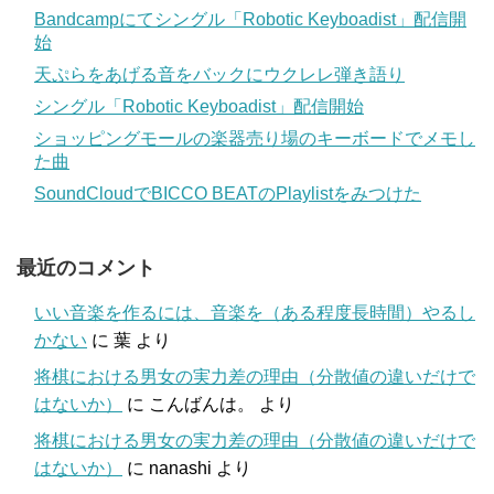
Bandcampにてシングル「Robotic Keyboadist」配信開
始
天ぷらをあげる音をバックにウクレレ弾き語り
シングル「Robotic Keyboadist」配信開始
ショッピングモールの楽器売り場のキーボードでメモし
た曲
SoundCloudでBICCO BEATのPlaylistをみつけた
最近のコメント
いい音楽を作るには、音楽を（ある程度長時間）やるし
かない
に
葉
より
将棋における男女の実力差の理由（分散値の違いだけで
はないか）
に
こんばんは。
より
将棋における男女の実力差の理由（分散値の違いだけで
はないか）
に
nanashi
より