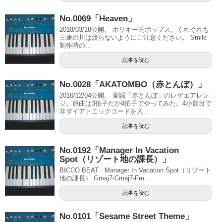
No.0069「Heaven」
2018/03/18公開。 ポリキー的ポップス。くれぐれも
三途の川は渡らないようにご注意ください。 Smile
制作時の...
記事を読む
No.0028「AKATOMBO（赤とんぼ）」
2016/12/04公開。 童謡「赤とんぼ」のレゲエアレン
ジ。原曲は3拍子だが4拍子でやってみた。4小節目で
非ダイアトニックコードを入...
記事を読む
No.0192「Manager In Vacation
Spot（リゾート地の課長）」
BICCO BEAT · Manager In Vacation Spot（リゾート
地の課長） Gmaj7-Cmaj7-Fm...
記事を読む
No.0101「Sesame Street Theme」