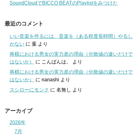
SoundCloudでBICCO BEATのPlaylistをみつけた
最近のコメント
いい音楽を作るには、音楽を（ある程度長時間）やるし
かない
に
葉
より
将棋における男女の実力差の理由（分散値の違いだけで
はないか）
に
こんばんは。
より
将棋における男女の実力差の理由（分散値の違いだけで
はないか）
に
nanashi
より
スシローにモンク
に
名無し
より
アーカイブ
2026年
7月