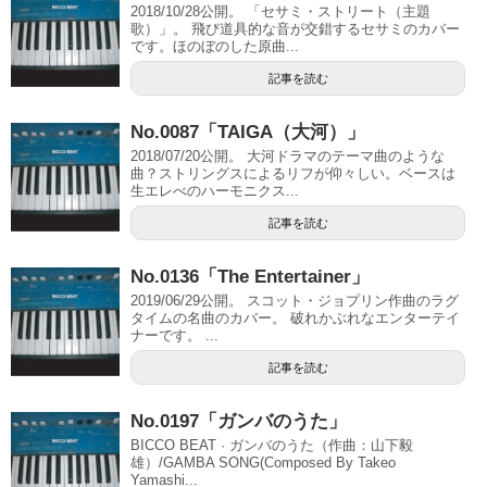
2018/10/28公開。 「セサミ・ストリート（主題
歌）」。 飛び道具的な音が交錯するセサミのカバー
です。ほのぼのした原曲...
記事を読む
No.0087「TAIGA（大河）」
2018/07/20公開。 大河ドラマのテーマ曲のような
曲？ストリングスによるリフが仰々しい。ベースは
生エレべのハーモニクス...
記事を読む
No.0136「The Entertainer」
2019/06/29公開。 スコット・ジョプリン作曲のラグ
タイムの名曲のカバー。 破れかぶれなエンターテイ
ナーです。 ...
記事を読む
No.0197「ガンバのうた」
BICCO BEAT · ガンバのうた（作曲：山下毅
雄）/GAMBA SONG(Composed By Takeo
Yamashi...