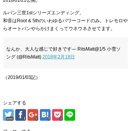
2018/01/21公開。
ルパン三世1stシリーズエンディング。
和音はRoot & 5thのいわゆるパワーコードのみ。トレモロや
らオートパンやらかけまくってウネウネさせてます。
なんか、大人な感じで好きです— RitsMatt@1/5 小雪ソ
ング (@RitsMatt)
2018年2月18日
（2019/01/03記）
シェアする
error
0
0