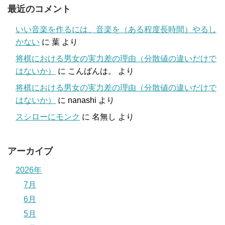
最近のコメント
いい音楽を作るには、音楽を（ある程度長時間）やるし
かない
に
葉
より
将棋における男女の実力差の理由（分散値の違いだけで
はないか）
に
こんばんは。
より
将棋における男女の実力差の理由（分散値の違いだけで
はないか）
に
nanashi
より
スシローにモンク
に
名無し
より
アーカイブ
2026年
7月
6月
5月