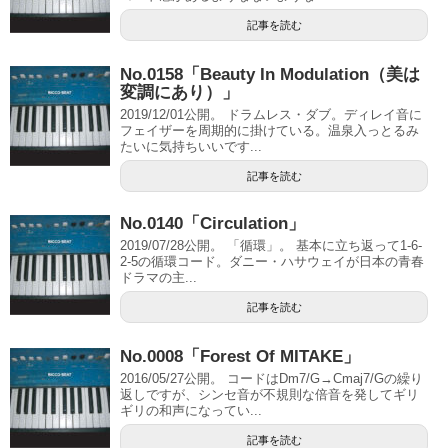
記事を読む
No.0158「Beauty In Modulation（美は
変調にあり）」
2019/12/01公開。 ドラムレス・ダブ。ディレイ音に
フェイザーを周期的に掛けている。温泉入っとるみ
たいに気持ちいいです...
記事を読む
No.0140「Circulation」
2019/07/28公開。 「循環」。 基本に立ち返って1-6-
2-5の循環コード。ダニー・ハサウェイが日本の青春
ドラマの主...
記事を読む
No.0008「Forest Of MITAKE」
2016/05/27公開。 コードはDm7/G→Cmaj7/Gの繰り
返しですが、シンセ音が不規則な倍音を発してギリ
ギリの和声になってい...
記事を読む