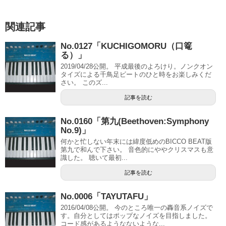
関連記事
No.0127「KUCHIGOMORU（口篭
る）」
2019/04/28公開。 平成最後のよろけり。ノンクオン
タイズによる千鳥足ビートのひと時をお楽しみくだ
さい。 このズ...
記事を読む
No.0160「第九(Beethoven:Symphony
No.9)」
何かと忙しない年末には緯度低めのBICCO BEAT版
第九で和んで下さい。 音色的にややクリスマスも意
識した。 聴いて最初...
記事を読む
No.0006「TAYUTAFU」
2016/04/08公開。 今のところ唯一の轟音系ノイズで
す。自分としてはポップなノイズを目指しました。
コード感があるようなないような...