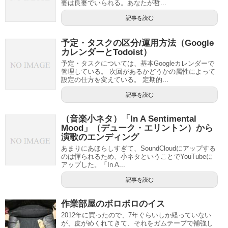
妻は良妻でいられる。あなたが哲...
記事を読む
予定・タスクの区分/運用方法（Google
カレンダーとTodoist）
予定・タスクについては、基本Googleカレンダーで
管理している。 次回があるかどうかの属性によって
設定の仕方を変えている。 定期的...
記事を読む
（音楽小ネタ）「In A Sentimental
Mood」（デューク・エリントン）から
演歌のエンディング
あまりにあほらしすぎて、SoundCloudにアップする
のは憚られるため、小ネタということでYouTubeに
アップした。「In A...
記事を読む
作業部屋のボロボロのイス
2012年に買ったので、7年ぐらいしか経っていない
が、皮がめくれてきて、それをガムテープで補強し