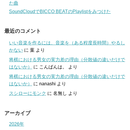
た曲
SoundCloudでBICCO BEATのPlaylistをみつけた
最近のコメント
いい音楽を作るには、音楽を（ある程度長時間）やるし
かない
に
葉
より
将棋における男女の実力差の理由（分散値の違いだけで
はないか）
に
こんばんは。
より
将棋における男女の実力差の理由（分散値の違いだけで
はないか）
に
nanashi
より
スシローにモンク
に
名無し
より
アーカイブ
2026年