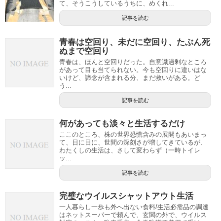
て、そうこうしているうちに、めくれ...
記事を読む
青春は空回り、未だに空回り、たぶん死
ぬまで空回り
青春は、ほんと空回りだった。自意識過剰なところ
があって目も当てられない。今も空回りに違いはな
いけど、諦念が含まれる分、まだ救いがある。ど
う...
記事を読む
何があっても淡々と生活するだけ
ここのところ、株の世界恐慌含みの展開もあいまっ
て、日に日に、世間の深刻さが増してきているが、
わたくしの生活は、さして変わらず（一時トイレ
ッ...
記事を読む
完璧なウイルスシャットアウト生活
一人暮らし一歩も外へ出ない食料/生活必需品の調達
はネットスーパーで頼んで、玄関の外で、ウイルス