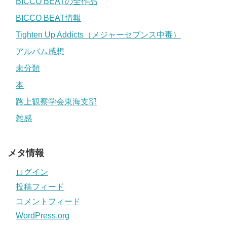
BICCO BEATの全作品
BICCO BEAT情報
Tighten Up Addicts（メジャーセブンス中毒）
アルバム感想
未分類
本
路上観察学会東海支部
雑感
メタ情報
ログイン
投稿フィード
コメントフィード
WordPress.org