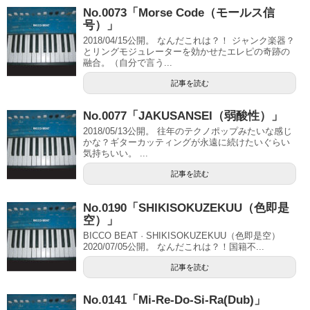
No.0073「Morse Code（モールス信
号）」
2018/04/15公開。 なんだこれは？！ ジャンク楽器？
とリングモジュレーターを効かせたエレピの奇跡の
融合。（自分で言う...
記事を読む
No.0077「JAKUSANSEI（弱酸性）」
2018/05/13公開。 往年のテクノポップみたいな感じ
かな？ギターカッティングが永遠に続けたいぐらい
気持ちいい。 ...
記事を読む
No.0190「SHIKISOKUZEKUU（色即是
空）」
BICCO BEAT · SHIKISOKUZEKUU（色即是空）
2020/07/05公開。 なんだこれは？！国籍不...
記事を読む
No.0141「Mi-Re-Do-Si-Ra(Dub)」