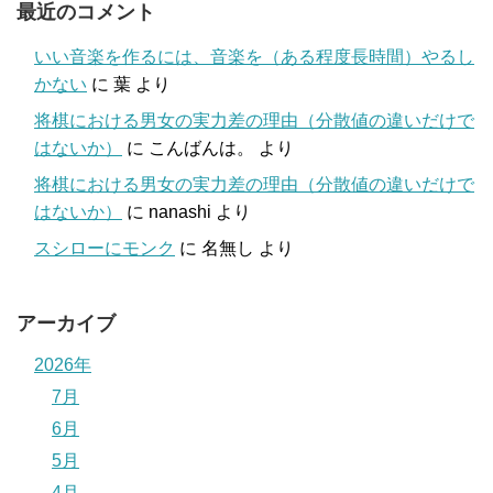
最近のコメント
いい音楽を作るには、音楽を（ある程度長時間）やるし
かない
に
葉
より
将棋における男女の実力差の理由（分散値の違いだけで
はないか）
に
こんばんは。
より
将棋における男女の実力差の理由（分散値の違いだけで
はないか）
に
nanashi
より
スシローにモンク
に
名無し
より
アーカイブ
2026年
7月
6月
5月
4月