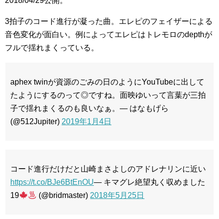
2018/04/29公開。
3拍子のコード進行が凝った曲。エレピのフェイザーによる
音色変化が面白い。例によってエレピはトレモロのdepthが
フルで揺れまくっている。
aphex twinが資源のごみの日のようにYouTubeに出して
たようにするのって◎ですね。面映ゆいって言葉が三拍
子で揺れまくるのも良いなぁ。— はなもげら
(@512Jupiter)
2019年1月4日
コード進行だけだと山崎まさよしのアドレナリンに近い
https://t.co/BJe6BtEnOU
— キマグレ絶望丸く収めました
19
(@bridmaster)
2018年5月25日