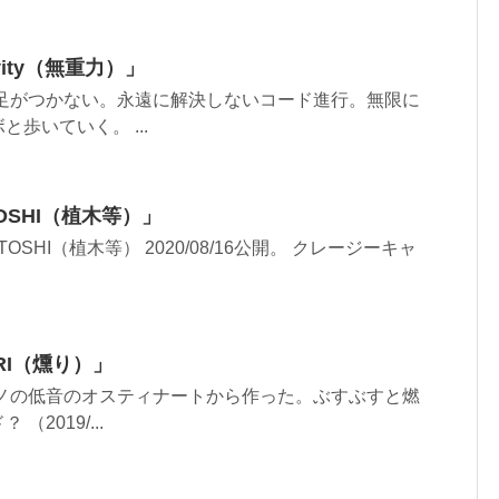
ravity（無重力）」
。 地に足がつかない。永遠に解決しないコード進行。無限に
歩いていく。 ...
ITOSHI（植木等）」
I HITOSHI（植木等） 2020/08/16公開。 クレージーキャ
URI（燻り）」
。 ピアノの低音のオスティナートから作った。ぶすぶすと燃
2019/...