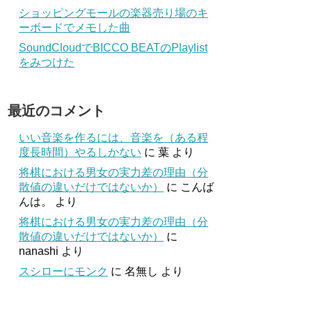
ショッピングモールの楽器売り場のキ
ーボードでメモした曲
SoundCloudでBICCO BEATのPlaylist
をみつけた
最近のコメント
いい音楽を作るには、音楽を（ある程
度長時間）やるしかない
に
葉
より
将棋における男女の実力差の理由（分
散値の違いだけではないか）
に
こんば
んは。
より
将棋における男女の実力差の理由（分
散値の違いだけではないか）
に
nanashi
より
スシローにモンク
に
名無し
より