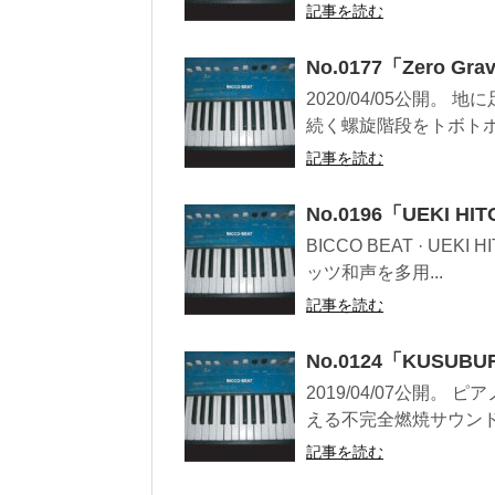
記事を読む
No.0177「Zero G
2020/04/05公開
続く螺旋階段をトボトボと
記事を読む
No.0196「UEKI H
BICCO BEAT · UEK
ッツ和声を多用...
記事を読む
No.0124「KUSUB
2019/04/07公開
える不完全燃焼サウンド？ （
記事を読む