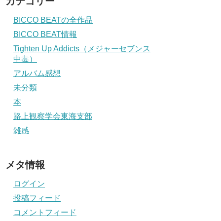
カテゴリー
BICCO BEATの全作品
BICCO BEAT情報
Tighten Up Addicts（メジャーセブンス
中毒）
アルバム感想
未分類
本
路上観察学会東海支部
雑感
メタ情報
ログイン
投稿フィード
コメントフィード