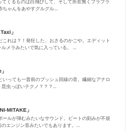
目に入ってくるものは白飛びして、そして所在無くフラフラ
ちゃんをあやすグルグル...
 Taxi」
。 なんだこれは？！発狂した、おさるのかごや。エディット
ルメラみたいで気に入っている。 ...
ne」
。 電話といっても一昔前のプッシュ回線の音。繊細なアナロ
昆虫っぽいテクノ？？？...
NI-MITAKE」
。 ゴムボールが弾むみたいなサウンド。ビートの刻みが不規
のエンジン音みたいでもあります。...