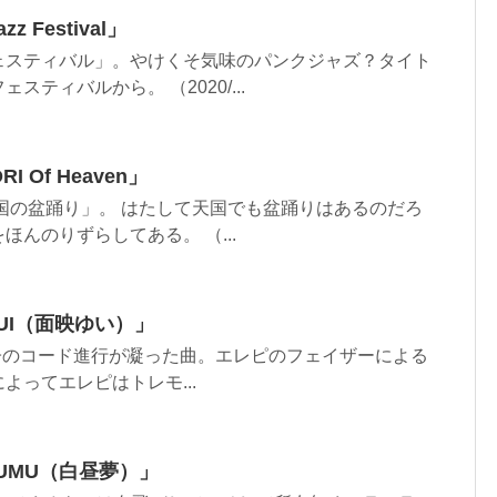
zz Festival」
ェスティバル」。やけくそ気味のパンクジャズ？タイト
ティバルから。 （2020/...
RI Of Heaven」
。 「天国の盆踊り」。 はたして天国でも盆踊りはあるのだろ
んのりずらしてある。 （...
AYUI（面映ゆい）」
。 3拍子のコード進行が凝った曲。エレピのフェイザーによる
よってエレピはトレモ...
CHUMU（白昼夢）」