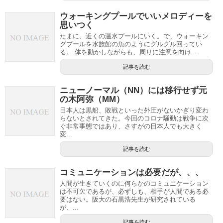
ウォーキングプールでいいメロディーを
思いつく
たまに、近くの温水プールにいく。で、ウォーキン
グプールを水族館の魚のようにグルグル回ってい
る。 体を動かしながらも、周りに注意を向け...
記事を読む
ニューノーマル（NN）には移行せず元
の木阿弥（MM）
日本人は黒船、敗戦といった外圧がないかぎり変わ
らないとされてきた。今回のコロナ騒動は戦争に次
ぐ非常事態ではあり、さすがの日本人でも大きく
変...
記事を読む
コミュニケーションは必要だが、、、
人間が生きていくのに何らかのコミュニケーション
は不可欠であるが、必ずしも、相手が人間である必
要はない。阪大の石黒浩先生が研究されている
が、...
記事を読む