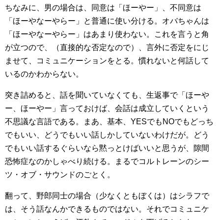
ちなみに、男の場合は、同意は「ほーやー」、不同意は
「ほーやなーやらー」と普通に使い分ける。オバちゃんは
「ほーやなーやらー」はあまり使わない。これを言うと角
が立つので、（直接的な否定なので）、言外に否定をにじ
ませて、コミュニケーションをとる。慣れないと何話して
いるのかわからない。
突き詰めると、話を聞いていなくても、生返事で「ほーや
ー、ほーやー」言っておけば、会話は成立していくという
不思議な言語である。まあ、基本、YESでもNOでもどっち
でもいい、どうでもいい話しかしていないわけだが。どう
でもいい話するぐらいなら黙っとけばいいと思うが、隙間
恐怖症なのかしゃべり続ける。まるでコルトレーンのシー
ツ・オブ・サウンドのごとく。
翻って、野郎同士の場合（少なくともぼくは）はシラフで
は、そう話なんかできるものではない。それでコミュニケ