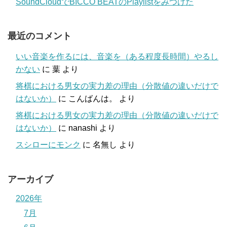
SoundCloudでBICCO BEATのPlaylistをみつけた
最近のコメント
いい音楽を作るには、音楽を（ある程度長時間）やるし
かない
に
葉
より
将棋における男女の実力差の理由（分散値の違いだけで
はないか）
に
こんばんは。
より
将棋における男女の実力差の理由（分散値の違いだけで
はないか）
に
nanashi
より
スシローにモンク
に
名無し
より
アーカイブ
2026年
7月