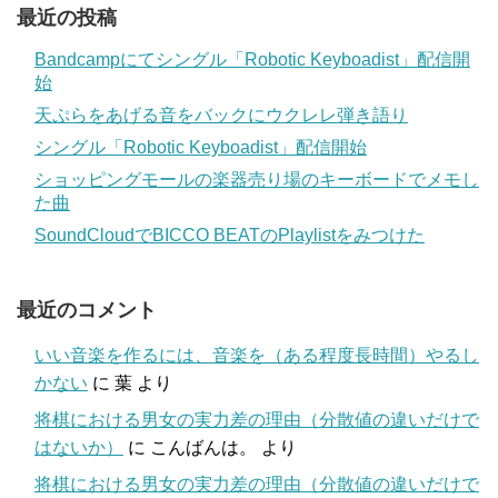
最近の投稿
Bandcampにてシングル「Robotic Keyboadist」配信開
始
天ぷらをあげる音をバックにウクレレ弾き語り
シングル「Robotic Keyboadist」配信開始
ショッピングモールの楽器売り場のキーボードでメモし
た曲
SoundCloudでBICCO BEATのPlaylistをみつけた
最近のコメント
いい音楽を作るには、音楽を（ある程度長時間）やるし
かない
に
葉
より
将棋における男女の実力差の理由（分散値の違いだけで
はないか）
に
こんばんは。
より
将棋における男女の実力差の理由（分散値の違いだけで