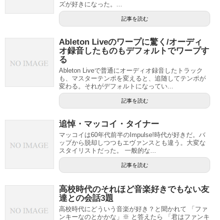
ズが好きになった。...
記事を読む
Ableton Liveのワープに驚く/オーディ
オ録音したものもデフォルトでワープす
る
Ableton Liveで普通にオーディオ録音したトラック
も、マスターテンポを変えると、追随してテンポが
変わる。それがデフォルトになってい...
記事を読む
追悼・マッコイ・タイナー
マッコイは60年代前半のImpulse!時代が好きだ。バ
ップから脱却しつつもエヴァンスとも違う。大変な
スタイリストだった。 一般的な...
記事を読む
高校時代のそれほど音楽好きでもない友
達との会話3題
高校時代にどういう音楽が好き？と聞かれて 「ファ
ンキーなのとかかな」※ と答えたら 「君はファンキ