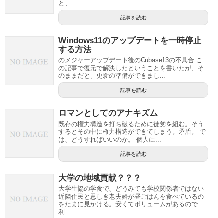
と、...
記事を読む
Windows11のアップデートを一時停止
する方法
のメジャーアップデート後のCubase13の不具合 こ
の記事で復元で解決したということを書いたが、そ
のままだと、更新の準備ができまし...
記事を読む
ロマンとしてのアナキズム
既存の権力構造を打ち破るために徒党を組む。そう
するとその中に権力構造ができてしまう。矛盾。 で
は、どうすればいいのか。 個人に...
記事を読む
大学の地域貢献？？？
大学生協の学食で、どうみても学校関係者ではない
近隣住民と思しき老夫婦が昼ごはんを食べているの
をたまに見かける。安くてボリュームがあるので
利...