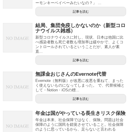
ーモンキーベイベーみたいなの？」 ...
記事を読む
結局、集団免疫しかないのか（新型コロ
ナウイルス雑感）
新型コロナウイルスに対し、現状、日本は他国に比
べ感染者数も死亡者数も増加率は緩やかで、よくコ
ントロールされているということだが、素人が素
直...
記事を読む
無課金おじさんのEvernote代替
Evernote（無料版）が改悪に改悪を重ねて、まった
く使えないものになってしまった。 で、代替候補と
して・Notion・iOSの標...
記事を読む
年金は国がやっている長生きリスク保険
年金は本来、社会保障ではなく、保険。問題は社会
保障のように国民を錯覚させていること。社会保障
のように思っているから、足らないと言われる