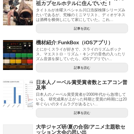
祖カプセルホテルに住んでいた！
タイトルが水曜スペシャル川口浩探検隊シリーズみ
たいであるが、究極のミニマリスト、ディオゲネス
は酒樽を横倒しにして家にしていた。これ...
記事を読む
機材紹介:FunkBox（iOSアプリ）
とにかくスライが好きで、スライのリズムボック
ス、マエストロ・リズム・キングの音色の入ったリ
ズム音源を探していたら、iOSアプリでい...
記事を読む
日本人ノーベル賞受賞者数とエアコン普
及率
日本人のノーベル賞受賞者が2000年代から急増して
いる。 研究成果が上がった時期と受賞の時期には20
年ぐらいのタイムラグがあるとい...
記事を読む
大学ジャズ研/夏の合宿/アニメ主題歌セ
ッション大会の思い出