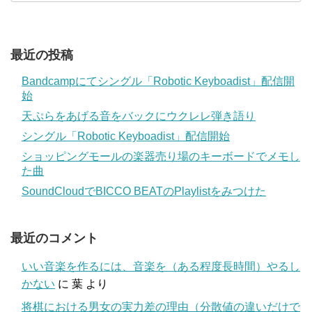
最近の投稿
Bandcampにてシングル「Robotic Keyboadist」配信開
始
天ぷらをあげる音をバックにウクレレ弾き語り
シングル「Robotic Keyboadist」配信開始
ショッピングモールの楽器売り場のキーボードでメモし
た曲
SoundCloudでBICCO BEATのPlaylistをみつけた
最近のコメント
いい音楽を作るには、音楽を（ある程度長時間）やるし
かない
に
葉
より
将棋における男女の実力差の理由（分散値の違いだけで