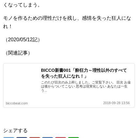
くなってしまう。
モノを作るための理性だけを残し、感情を失った狂人にな
れ！
（2020/05/12記）
（関連記事）
BICCO新書001「酔狂力～理性以外のすべて
を失った狂人になれ！」
このたび目次のみ上梓しました。ご笑覧下さい。 目次 お金
は後からついてこない 思考は現実化しない あなたは一生
う...
2018-09-28 13:56
biccobeat.com
シェアする