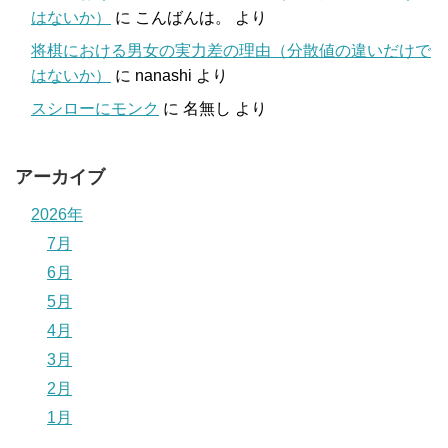
はないか）
に
こんばんは。
より
将棋における男女の実力差の理由（分散値の違いだけで
はないか）
に
nanashi
より
スシローにモンク
に
名無し
より
アーカイブ
2026年
7月
6月
5月
4月
3月
2月
1月