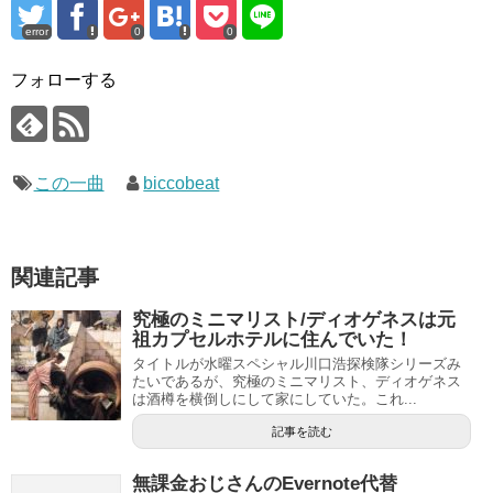
error
0
0
フォローする
この一曲
biccobeat
関連記事
究極のミニマリスト/ディオゲネスは元
祖カプセルホテルに住んでいた！
タイトルが水曜スペシャル川口浩探検隊シリーズみ
たいであるが、究極のミニマリスト、ディオゲネス
は酒樽を横倒しにして家にしていた。これ...
記事を読む
無課金おじさんのEvernote代替