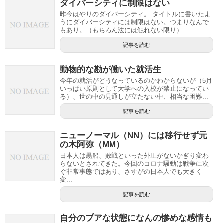
ダイバーシティに制限はない
昨今はやりのダイバーシティ。 タイトルに書いたよ
うにダイバーシティには制限はない。つまりなんで
もあり。（もちろん法には触れない限り）...
記事を読む
動物的な勘が働いた就活生
今年の就活がどうなっているのかわからないが（5月
いっぱい原則として大学への入校が禁止になってい
る）、世の中の見通しが立たない中、相当な困難...
記事を読む
ニューノーマル（NN）には移行せず元
の木阿弥（MM）
日本人は黒船、敗戦といった外圧がないかぎり変わ
らないとされてきた。今回のコロナ騒動は戦争に次
ぐ非常事態ではあり、さすがの日本人でも大きく
変...
記事を読む
自分のプアな状態になんの惨めな感情も