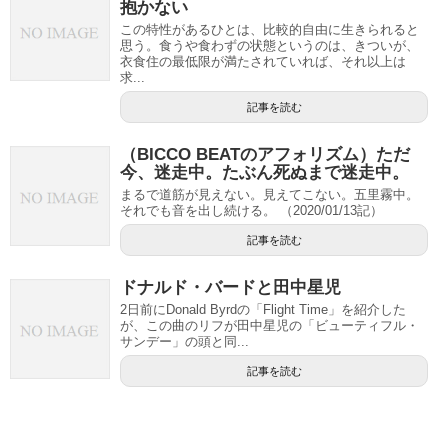
抱かない
この特性があるひとは、比較的自由に生きられると
思う。食うや食わずの状態というのは、きついが、
衣食住の最低限が満たされていれば、それ以上は
求...
記事を読む
（BICCO BEATのアフォリズム）ただ
今、迷走中。たぶん死ぬまで迷走中。
まるで道筋が見えない。見えてこない。五里霧中。
それでも音を出し続ける。 （2020/01/13記）
記事を読む
ドナルド・バードと田中星児
2日前にDonald Byrdの「Flight Time」を紹介した
が、この曲のリフが田中星児の「ビューティフル・
サンデー」の頭と同...
記事を読む