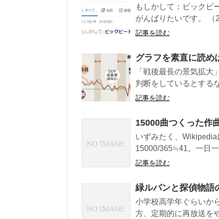
もしかして：ビックビ
がんばりたいです。 （201
記事を読む
グラフを素直に読め
「戦後最長の景気拡大
判断をしているとするな
記事を読む
15000曲つくった作
いずみたく、Wikipe
15000/365≒41。一
記事を読む
緑ルパンと探偵物語
小学校高学年ぐらいか
方、定期的に再放送をや