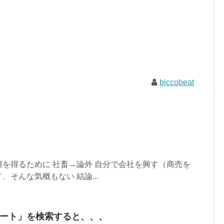
biccobeat
を得るために 社畜→論外 自分で会社を興す（商売を
そんな気概もない 結論...
コビート」を検索すると、、、