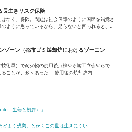
る長生きリスク保険
ではなく、保険。問題は社会保障のように国民を錯覚さ
のように思っているから、足らないと言われると、...
ーンゾーン（都市ゴミ焼却炉におけるゾーニン
の技術屋）で耐火物の使用後点検やら施工立会やらで、
ることが、多々あった。 使用後の焼却炉内...
st Bonito（生姜と初鰹）」
ム）ほどよく残業、とかくこの世は生きにくい