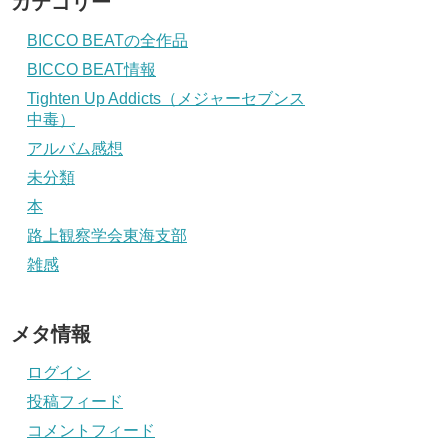
カテゴリー
BICCO BEATの全作品
BICCO BEAT情報
Tighten Up Addicts（メジャーセブンス
中毒）
アルバム感想
未分類
本
路上観察学会東海支部
雑感
メタ情報
ログイン
投稿フィード
コメントフィード