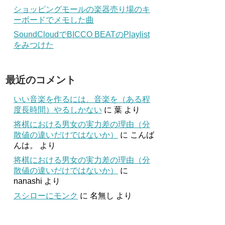
ショッピングモールの楽器売り場のキ
ーボードでメモした曲
SoundCloudでBICCO BEATのPlaylist
をみつけた
最近のコメント
いい音楽を作るには、音楽を（ある程
度長時間）やるしかない
に
葉
より
将棋における男女の実力差の理由（分
散値の違いだけではないか）
に
こんば
んは。
より
将棋における男女の実力差の理由（分
散値の違いだけではないか）
に
nanashi
より
スシローにモンク
に
名無し
より