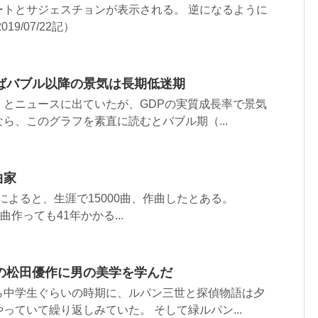
ートとサジェスチョンが表示される。 逆になるように
9/07/22記）
ばバブル以降の景気は長期低迷期
」とニュースに出ていたが、GDPの実質成長率で景気
ら、このグラフを素直に読むとバブル期（...
曲家
diaによると、生涯で15000曲、作曲したとある。
日一曲作っても41年かかる...
の松田優作に男の美学を学んだ
ら中学生ぐらいの時期に、ルパン三世と探偵物語は夕
っていて繰り返しみていた。 そして緑ルパン...