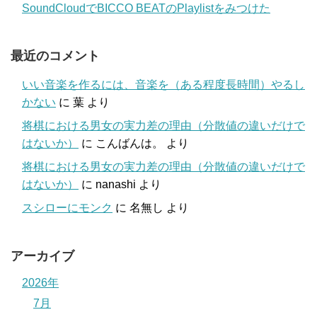
SoundCloudでBICCO BEATのPlaylistをみつけた
最近のコメント
いい音楽を作るには、音楽を（ある程度長時間）やるし
かない
に
葉
より
将棋における男女の実力差の理由（分散値の違いだけで
はないか）
に
こんばんは。
より
将棋における男女の実力差の理由（分散値の違いだけで
はないか）
に
nanashi
より
スシローにモンク
に
名無し
より
アーカイブ
2026年
7月