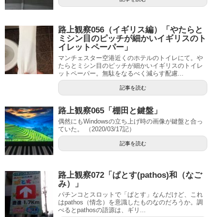
路上観察056（イギリス編）「やたらと
ミシン目のピッチが細かいイギリスのト
イレットペーパー」
マンチェスター空港近くのホテルのトイレにて。や
たらとミシン目のピッチが細かいイギリスのトイレ
ットペーパー。無駄をなるべく減らす配慮...
記事を読む
路上観察065「棚田と鍵盤」
偶然にもWindowsの立ち上げ時の画像が鍵盤と合っ
ていた。 （2020/03/17記）
記事を読む
路上観察072「ぱとす(pathos)和（なご
み）」
パチンコとスロットで「ぱとす」なんだけど、これ
はpathos（情念）を意識したものなのだろうか。調
べるとpathosの語源は、ギリ...