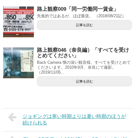
路上観察009「同一労働同一賃金」
先進的ではあるが、ほぼ最賃。 （2018/08/21記）
記事を読む
路上観察046（奈良編）「すべてを受け
とめてください」
Back Camera 懐の深い観音様。すべてを受けとめて
くださいます。2010年9月、奈良にて撮影。
（2019/11/05...
記事を読む
ジョギングは寒い時期よりは暑い時期のほうが
続けられる