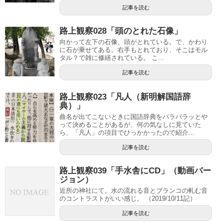
記事を読む
路上観察028「頭のとれた石像」
向かって左下の石像、頭がとれている。で、かわり
に石が乗せてある。右手もとれており、そこはモル
タル？で雑に修繕されている。 こ...
記事を読む
路上観察023「凡人（新明解国語辞
典）」
曲名が出てこないときに国語辞典をパラパラッとや
って決めることがあるが、何の気なしに見ていた
ら、「凡人」の項目でひっかかったので紹介...
記事を読む
路上観察039「手水舎にCD」（動画バー
ジョン）
近所の神社にて。水の流れる音とブランコの軋む音
のコントラストがいい感じ。 （2019/10/11記）
記事を読む