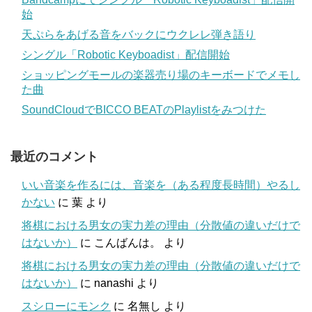
始
天ぷらをあげる音をバックにウクレレ弾き語り
シングル「Robotic Keyboadist」配信開始
ショッピングモールの楽器売り場のキーボードでメモし
た曲
SoundCloudでBICCO BEATのPlaylistをみつけた
最近のコメント
いい音楽を作るには、音楽を（ある程度長時間）やるし
かない
に
葉
より
将棋における男女の実力差の理由（分散値の違いだけで
はないか）
に
こんばんは。
より
将棋における男女の実力差の理由（分散値の違いだけで
はないか）
に
nanashi
より
スシローにモンク
に
名無し
より