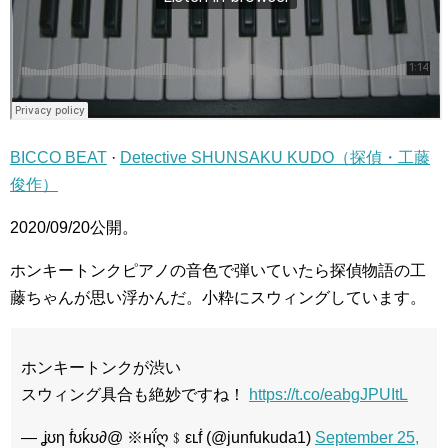
BICCO BEAT
·
Detective SHUNSAKU KUDO（探偵・工藤
俊作）
2020/09/20公開。
ホンキートンクピアノの音色で弾いていたら探偵物語の工
藤ちゃんが思い浮かんだ。小粋にスウィングしています。
ホンキートンクが渋い
スウィング具合も絶妙ですね！
https://t.co/eabgJPUItL
— ʝʊη ḟʊḱʊ∂@ ※нḯღ﹩εʟḟ (@junfukuda1)
September 25,