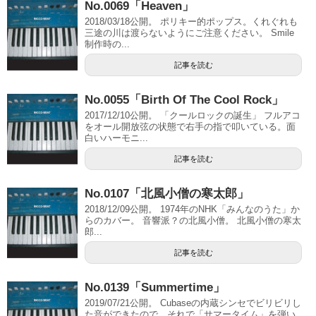
No.0069「Heaven」
2018/03/18公開。 ポリキー的ポップス。くれぐれも
三途の川は渡らないようにご注意ください。 Smile
制作時の...
記事を読む
No.0055「Birth Of The Cool Rock」
2017/12/10公開。 「クールロックの誕生」 フルアコ
をオール開放弦の状態で右手の指で叩いている。面
白いハーモニ...
記事を読む
No.0107「北風小僧の寒太郎」
2018/12/09公開。 1974年のNHK「みんなのうた」か
らのカバー。 音響派？の北風小僧。 北風小僧の寒太
郎...
記事を読む
No.0139「Summertime」
2019/07/21公開。 Cubaseの内蔵シンセでビリビリし
た音ができたので、それで「サマータイム」を弾い