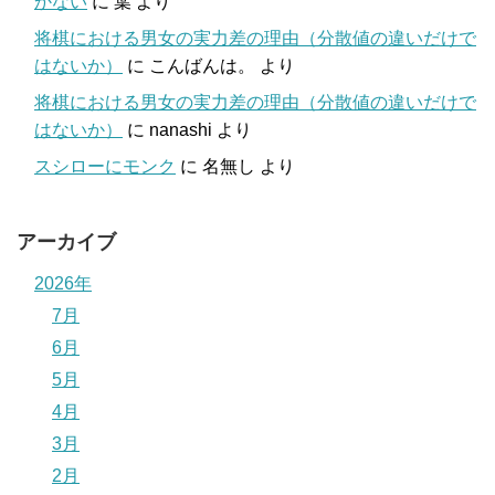
かない
に
葉
より
将棋における男女の実力差の理由（分散値の違いだけで
はないか）
に
こんばんは。
より
将棋における男女の実力差の理由（分散値の違いだけで
はないか）
に
nanashi
より
スシローにモンク
に
名無し
より
アーカイブ
2026年
7月
6月
5月
4月
3月
2月