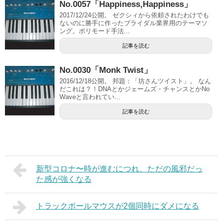
No.0057「Happiness,Happiness」
2017/12/24公開。 ゼクシィから依頼されたわけでも
ないのに勝手に作ったブライダル業界用のテーマソ
ング。ポリモード手法...
記事を読む
No.0030「Monk Twist」
2016/12/18公開。 邦題：「坊さんツイスト」。 なん
だこれは？！DNAとかジェームズ・チャンスとかNo
Waveと言われてい...
記事を読む
新型コロナ〜時が進むにつれ、ただの風邪だっ
た感が強くなる
トラックボールマウスが2個同時にダメになる