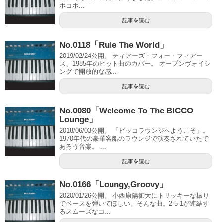
ポコポ...
記事を読む
No.0118「Rule The World」
2019/02/24公開。 ティアーズ・フォー・フィアー
ズ、1985年のヒット曲のカバー。 オープンヴォイシ
ングで開放的な感...
記事を読む
No.0080「Welcome To The BICCO
Lounge」
2018/06/03公開。 「ビッコラウンジへようこそ」。
1970年代の豪華客船のラウンジで演奏されていたで
あろう音楽。 ...
記事を読む
No.0166「Loungy,Groovy」
2020/01/26公開。 小西康陽御大にトリッキーな振り
でベースを弾いてほしい。そんな曲。2-5-1が連結す
るスムーズなコ...