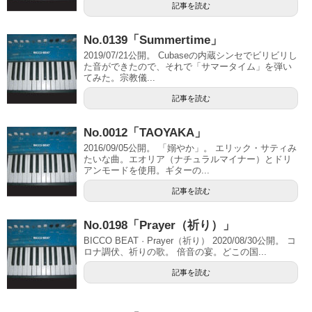
記事を読む
No.0139「Summertime」
2019/07/21公開。 Cubaseの内蔵シンセでビリビリし
た音ができたので、それで「サマータイム」を弾い
てみた。宗教儀...
記事を読む
No.0012「TAOYAKA」
2016/09/05公開。 「嫋やか」。 エリック・サティみ
たいな曲。エオリア（ナチュラルマイナー）とドリ
アンモードを使用。ギターの...
記事を読む
No.0198「Prayer（祈り）」
BICCO BEAT · Prayer（祈り） 2020/08/30公開。 コ
ロナ調伏、祈りの歌。 倍音の宴。どこの国...
記事を読む