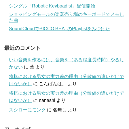
シングル「Robotic Keyboadist」配信開始
ショッピングモールの楽器売り場のキーボードでメモし
た曲
SoundCloudでBICCO BEATのPlaylistをみつけた
最近のコメント
いい音楽を作るには、音楽を（ある程度長時間）やるし
かない
に
葉
より
将棋における男女の実力差の理由（分散値の違いだけで
はないか）
に
こんばんは。
より
将棋における男女の実力差の理由（分散値の違いだけで
はないか）
に
nanashi
より
スシローにモンク
に
名無し
より