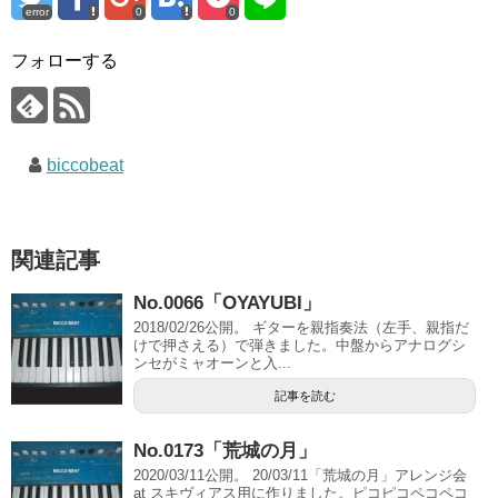
error
0
0
フォローする
biccobeat
関連記事
No.0066「OYAYUBI」
2018/02/26公開。 ギターを親指奏法（左手、親指だ
けで押さえる）で弾きました。中盤からアナログシ
ンセがミャオーンと入...
記事を読む
No.0173「荒城の月」
2020/03/11公開。 20/03/11「荒城の月」アレンジ会
at スキヴィアス用に作りました。ピコピコペコペコ