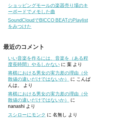
ショッピングモールの楽器売り場のキ
ーボードでメモした曲
SoundCloudでBICCO BEATのPlaylist
をみつけた
最近のコメント
いい音楽を作るには、音楽を（ある程
度長時間）やるしかない
に
葉
より
将棋における男女の実力差の理由（分
散値の違いだけではないか）
に
こんば
んは。
より
将棋における男女の実力差の理由（分
散値の違いだけではないか）
に
nanashi
より
スシローにモンク
に
名無し
より