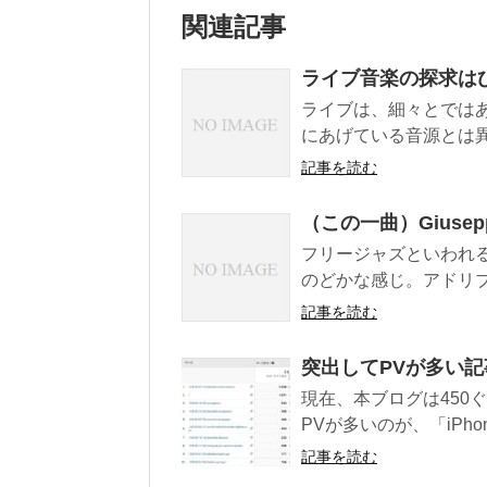
関連記事
ライブ音楽の探求は
ライブは、細々とではある
にあげている音源とは異
記事を読む
（この一曲）Giuseppi 
フリージャズといわれ
のどかな感じ。アドリブ
記事を読む
突出してPVが多い記
現在、本ブログは450
PVが多いのが、「iPhoneボ
記事を読む