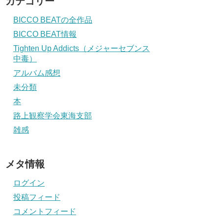
カテゴリー
BICCO BEATの全作品
BICCO BEAT情報
Tighten Up Addicts（メジャーセブンス
中毒）
アルバム感想
未分類
本
路上観察学会東海支部
雑感
メタ情報
ログイン
投稿フィード
コメントフィード