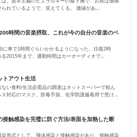
とは、資本主義のヒエラルキーの最下層で、お前は価値
られているようで、笑えてくる。 価値があ...
計7200時間の音楽摂取、これが今の自分の音楽のベ
通勤に車で1時間ぐらいかかるようになった。往復2時
2015年まで、通勤時間はカーオーディオで...
ットアウト生活
出ない食料/生活必需品の調達はネットスーパーで頼ん
ス対応のマスク、防毒手袋、化学防護服着用で受け...
の接触感染を完璧に防ぐ方法/表面を加熱した断
感染形式として、飛沫感染と接触感染があり、接触感染