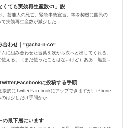
なくても実効再生産数<1」説
かけ、芸能人の死亡、緊急事態宣言、等を契機に国民の
て実効再生産数が減少した...
せ｜”gacha-n-co”
ダムに組み合わせた言葉を次から次へと出してくれる。
使える。（まだ使ったことはないけど）ああ、無意...
witter,Facebookに投稿する手順
接的にTwitter,Facebookにアップできますが、iPhone
のは少しだけ手間がか...
ーの最下層にいます