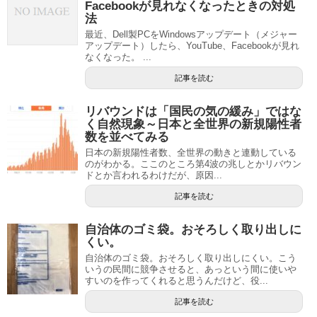
Facebookが見れなくなったときの対処
法
最近、Dell製PCをWindowsアップデート（メジャー
アップデート）したら、YouTube、Facebookが見れ
なくなった。 ...
記事を読む
リバウンドは「国民の気の緩み」ではな
く自然現象～日本と全世界の新規陽性者
数を並べてみる
日本の新規陽性者数、全世界の動きと連動している
のがわかる。ここのところ第4波の兆しとかリバウン
ドとか言われるわけだが、原因...
記事を読む
自治体のゴミ袋。おそろしく取り出しに
くい。
自治体のゴミ袋。おそろしく取り出しにくい。こう
いうの民間に競争させると、あっという間に使いや
すいのを作ってくれると思うんだけど、役...
記事を読む