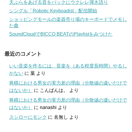
天ぷらをあげる音をバックにウクレレ弾き語り
シングル「Robotic Keyboadist」配信開始
ショッピングモールの楽器売り場のキーボードでメモし
た曲
SoundCloudでBICCO BEATのPlaylistをみつけた
最近のコメント
いい音楽を作るには、音楽を（ある程度長時間）やるし
かない
に
葉
より
将棋における男女の実力差の理由（分散値の違いだけで
はないか）
に
こんばんは。
より
将棋における男女の実力差の理由（分散値の違いだけで
はないか）
に
nanashi
より
スシローにモンク
に
名無し
より