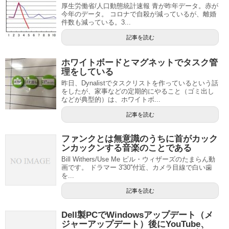
厚生労働省/人口動態統計速報 青が昨年データ。赤が
今年のデータ。 コロナで自殺が減っているが、離婚
件数も減っている。3...
記事を読む
ホワイトボードとマグネットでタスク管
理をしている
昨日、Dynalistでタスクリストを作っているという話
をしたが、家事などの定期的にやること（ゴミ出し
などが典型的）は、ホワイトボ...
記事を読む
ファンクとは無意識のうちに首がカック
ンカックンする音楽のことである
Bill Withers/Use Me ビル・ウィザーズのたまらん動
画です。 ドラマー 3'30''付近、カメラ目線で白い歯
を...
記事を読む
Dell製PCでWindowsアップデート（メ
ジャーアップデート）後にYouTube、