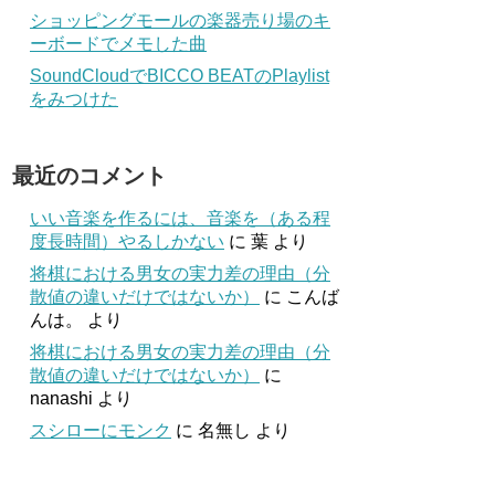
ショッピングモールの楽器売り場のキ
ーボードでメモした曲
SoundCloudでBICCO BEATのPlaylist
をみつけた
最近のコメント
いい音楽を作るには、音楽を（ある程
度長時間）やるしかない
に
葉
より
将棋における男女の実力差の理由（分
散値の違いだけではないか）
に
こんば
んは。
より
将棋における男女の実力差の理由（分
散値の違いだけではないか）
に
nanashi
より
スシローにモンク
に
名無し
より