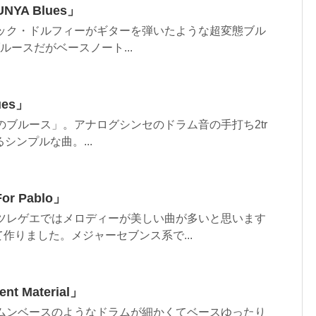
NYA Blues」
。 エリック・ドルフィーがギターを弾いたような超変態ブル
ルースだがベースノート...
ues」
 「虫のブルース」。アナログシンセのドラム音の手打ち2tr
シンプルな曲。...
For Pablo」
。 ルーツレゲエではメロディーが美しい曲が多いと思います
作りました。メジャーセブンス系で...
nt Material」
。 ドラムンベースのようなドラムが細かくてベースゆったり