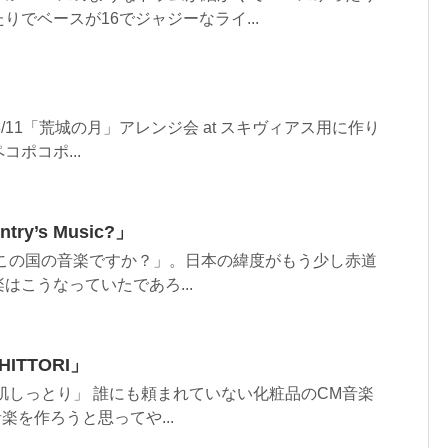
りでベースが16でジャジーなライ...
」
20/03/11「荒城の月」アレンジ会 at スキヴィアス用に作り
ポコポ...
ntry’s Music?」
。 「どこの国の音楽ですか？」。日本の緯度がもう少し赤道
はこうなっていたであろ...
HITTORI」
。 「お肌しっとり」 誰にも頼まれていない化粧品のCM音楽
楽を作ろうと思ってや...