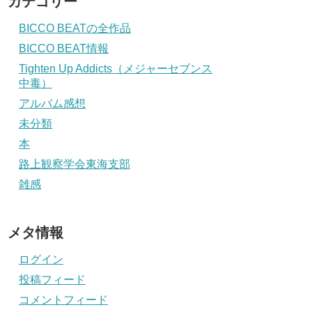
カテゴリー
BICCO BEATの全作品
BICCO BEAT情報
Tighten Up Addicts（メジャーセブンス
中毒）
アルバム感想
未分類
本
路上観察学会東海支部
雑感
メタ情報
ログイン
投稿フィード
コメントフィード