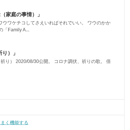
I)^2（家庭の事情）」
。 ワウワウワケチコしてさえいればそれでいい。 ワウのかか
mily A...
r（祈り）」
ayer（祈り） 2020/08/30公開。 コロナ調伏、祈りの歌。 倍
はうまく機能する