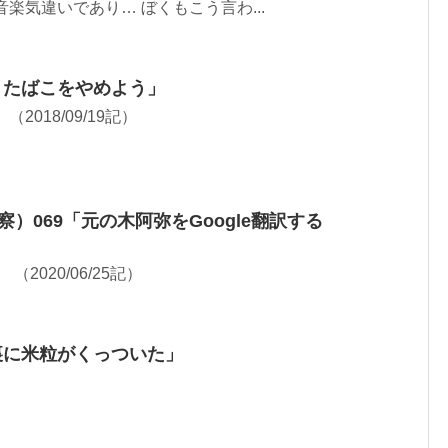
楽気違いであり… ぼくもこう言わ...
、たばこをやめよう」
2018/09/19記）
）069「元の木阿弥をGoogle翻訳する
る。 （2020/06/25記）
裏に米粒がくっついた」