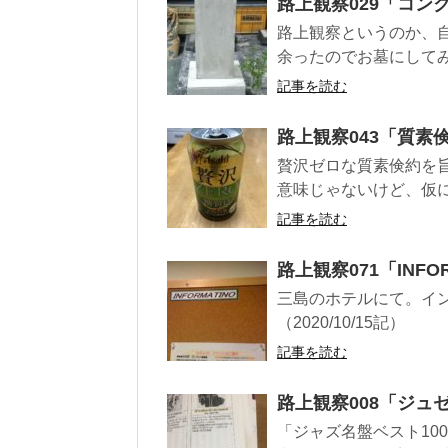
路上観察029「コン
路上観察というのか、
余ったのでお墓にしてみ
記事を読む
路上観察043「質素
贅沢ゼロな質素倹約を
意味じゃないけど、仮に
記事を読む
路上観察071「INFO
三島のホテルにて。イ
（2020/10/15記）
記事を読む
路上観察008「ジュ
「ジャズ名盤ベスト10