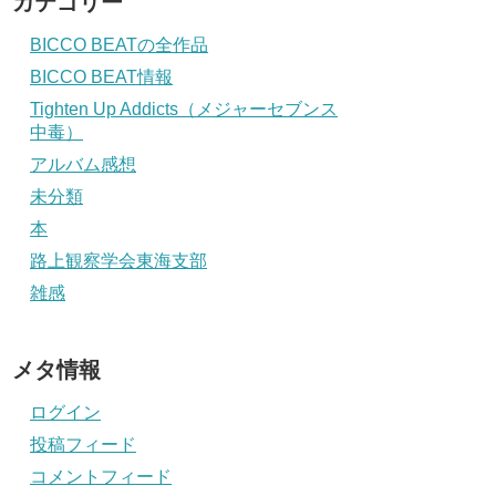
カテゴリー
BICCO BEATの全作品
BICCO BEAT情報
Tighten Up Addicts（メジャーセブンス
中毒）
アルバム感想
未分類
本
路上観察学会東海支部
雑感
メタ情報
ログイン
投稿フィード
コメントフィード