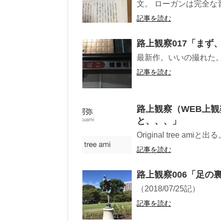
文。 ローガンは完全な音
記事を読む
路上観察017「まず
最新作。いいの撮れた。 （
記事を読む
路上観察（WEB上観察
と、、、」
Original tree amiと出
記事を読む
路上観察006「足の
（2018/07/25記）
記事を読む