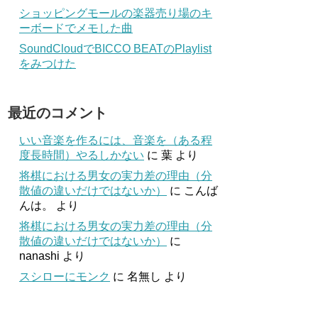
ショッピングモールの楽器売り場のキ
ーボードでメモした曲
SoundCloudでBICCO BEATのPlaylist
をみつけた
最近のコメント
いい音楽を作るには、音楽を（ある程
度長時間）やるしかない
に
葉
より
将棋における男女の実力差の理由（分
散値の違いだけではないか）
に
こんば
んは。
より
将棋における男女の実力差の理由（分
散値の違いだけではないか）
に
nanashi
より
スシローにモンク
に
名無し
より