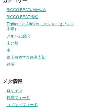
カテゴリー
BICCO BEATの全作品
BICCO BEAT情報
Tighten Up Addicts（メジャーセブンス
中毒）
アルバム感想
未分類
本
路上観察学会東海支部
雑感
メタ情報
ログイン
投稿フィード
コメントフィード