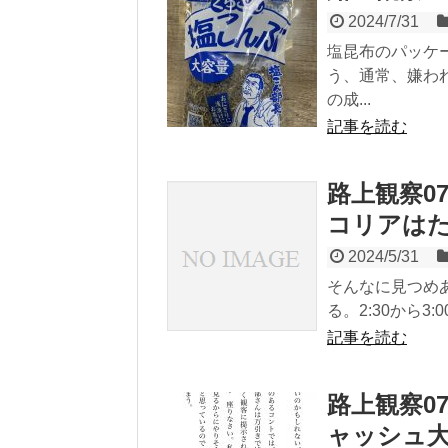
2024/7/31
塩昆布のパッケ
う、通常、嫌わ
の成...
記事を読む
路上観察0
コリアは
2024/5/31
そんなに見つめ
る。2:30から3
記事を読む
路上観察0
ャッシュ