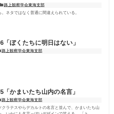
路上観察学会東海支部
ら。ネタではなく普通に間違えられている。
）
76「ぼくたちに明日はない」
路上観察学会東海支部
）
75「かまいたち山内の名言」
路上観察学会東海支部
ソクラテスやらデカルトの名言と並んで、かまいたち山
。いかにも名言っぽいデザインで笑える。 「ト...