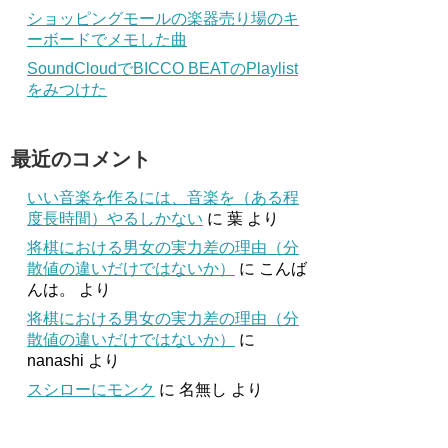
ショッピングモールの楽器売り場のキ
ーボードでメモした曲
SoundCloudでBICCO BEATのPlaylist
をみつけた
最近のコメント
いい音楽を作るには、音楽を（ある程
度長時間）やるしかない
に
葉
より
将棋における男女の実力差の理由（分
散値の違いだけではないか）
に
こんば
んは。
より
将棋における男女の実力差の理由（分
散値の違いだけではないか）
に
nanashi
より
スシローにモンク
に
名無し
より