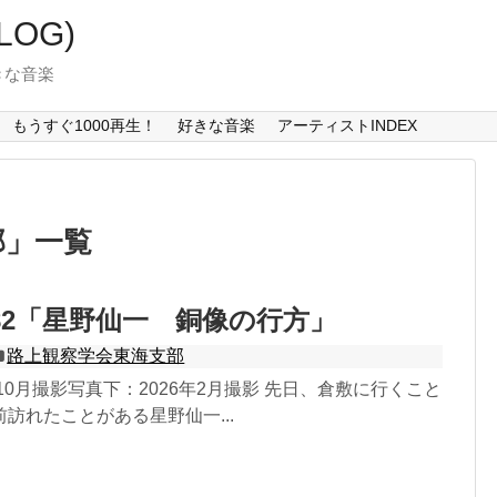
LOG)
好きな音楽
もうすぐ1000再生！
好きな音楽
アーティストINDEX
部
」
一覧
82「星野仙一 銅像の行方」
路上観察学会東海支部
年10月撮影写真下：2026年2月撮影 先日、倉敷に行くこと
訪れたことがある星野仙一...