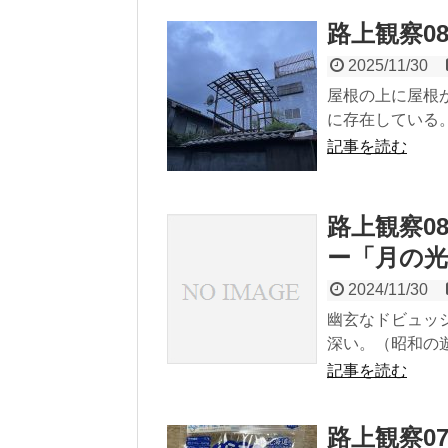
路上観察0
2025/11/30
屋根の上に屋根
に存在している。 （
記事を読む
路上観察0
ー「月の光
2024/11/30
幽玄なドビュッ
深い。（昭和の遊
記事を読む
路上観察0