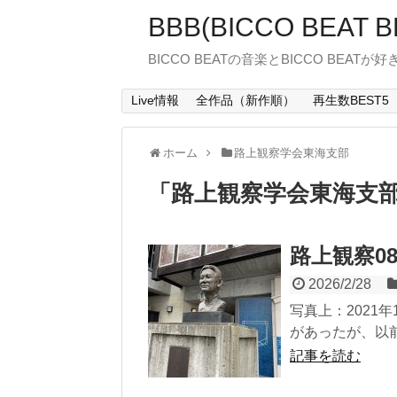
BBB(BICCO BEAT B
BICCO BEATの音楽とBICCO BEATが
Live情報
全作品（新作順）
再生数BEST5
ホーム
路上観察学会東海支部
「
路上観察学会東海支
路上観察0
2026/2/28
写真上：2021
があったが、以前
記事を読む