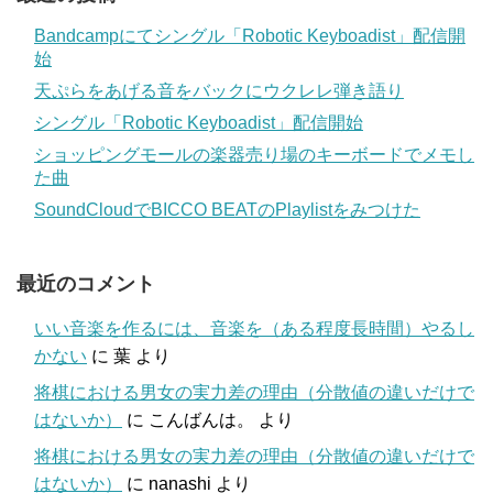
Bandcampにてシングル「Robotic Keyboadist」配信開
始
天ぷらをあげる音をバックにウクレレ弾き語り
シングル「Robotic Keyboadist」配信開始
ショッピングモールの楽器売り場のキーボードでメモし
た曲
SoundCloudでBICCO BEATのPlaylistをみつけた
最近のコメント
いい音楽を作るには、音楽を（ある程度長時間）やるし
かない
に
葉
より
将棋における男女の実力差の理由（分散値の違いだけで
はないか）
に
こんばんは。
より
将棋における男女の実力差の理由（分散値の違いだけで
はないか）
に
nanashi
より