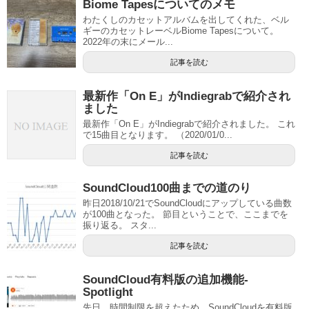
Biome Tapesについてのメモ
わたくしのカセットアルバムを出してくれた、ベル
ギーのカセットレーベルBiome Tapesについて。
2022年の末にメール...
記事を読む
最新作「On E」がIndiegrabで紹介され
ました
最新作「On E」がIndiegrabで紹介されました。 これ
で15曲目となります。 （2020/01/0...
記事を読む
SoundCloud100曲までの道のり
昨日2018/10/21でSoundCloudにアップしている曲数
が100曲となった。 節目ということで、ここまでを
振り返る。 スタ...
記事を読む
SoundCloud有料版の追加機能-
Spotlight
先日、時間制限を超えたため、SoundCloudを有料版