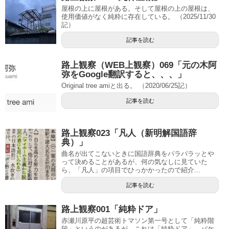
屋根の上に屋根がある。そして屋根の上の屋根は、
使用価値がなく純粋に存在している。 （2025/11/30
記）
記事を読む
路上観察（WEB上観察）069「元の木阿
弥をGoogle翻訳すると、、、」
Original tree amiと出る。 （2020/06/25記）
記事を読む
路上観察023「凡人（新明解国語辞
典）」
曲名が出てこないときに国語辞典をパラパラッとや
って決めることがあるが、何の気なしに見ていた
ら、「凡人」の項目でひっかかったので紹介...
記事を読む
路上観察001「純粋ドア」
赤瀬川原平の超芸術トマソン第一号として「純粋階
段」というのがあるが、これは「純粋ドア」。バケ