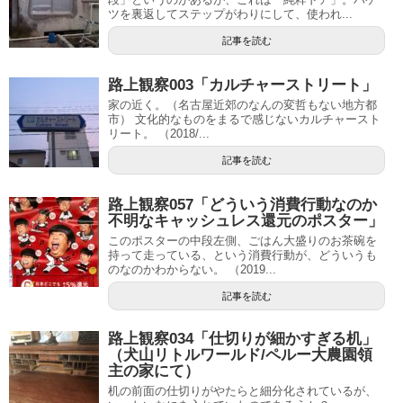
ツを裏返してステップがわりにして、使われ...
記事を読む
路上観察003「カルチャーストリート」
家の近く。（名古屋近郊のなんの変哲もない地方都
市） 文化的なものをまるで感じないカルチャースト
リート。 （2018/...
記事を読む
路上観察057「どういう消費行動なのか
不明なキャッシュレス還元のポスター」
このポスターの中段左側、ごはん大盛りのお茶碗を
持って走っている、という消費行動が、どういうも
のなのかわからない。 （2019...
記事を読む
路上観察034「仕切りが細かすぎる机」
（犬山リトルワールド/ペルー大農園領
主の家にて）
机の前面の仕切りがやたらと細分化されているが、