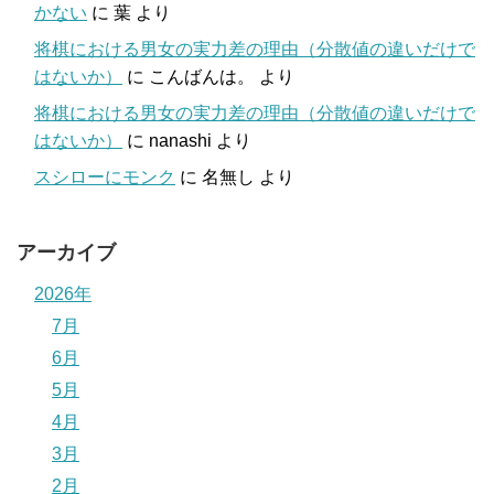
かない
に
葉
より
将棋における男女の実力差の理由（分散値の違いだけで
はないか）
に
こんばんは。
より
将棋における男女の実力差の理由（分散値の違いだけで
はないか）
に
nanashi
より
スシローにモンク
に
名無し
より
アーカイブ
2026年
7月
6月
5月
4月
3月
2月