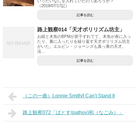
いったいなにを入れていたのであろうか？
（2019/07/17記）
記事を読む
路上観察014「天才ポリリズム坊主」
お経と木魚のBPMが若干ずれてて、木魚が表に入っ
たり、裏に入ったりを繰り返す天才ポリリズム坊主
がいた。エルビン・ジョーンズも真っ青の天才。
法...
記事を読む
（この一曲）Lonnie Smith/I Can't Stand It
路上観察072「ぱとす(pathos)和（なごみ）」